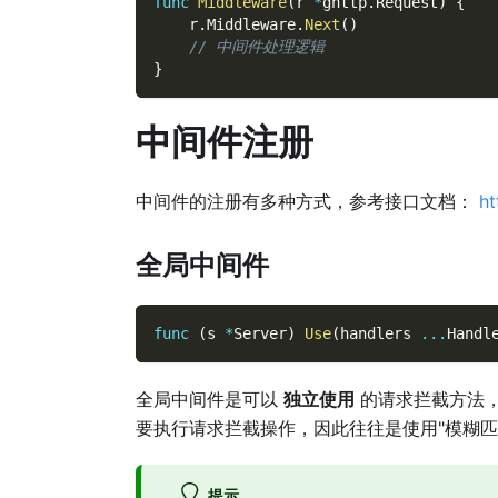
func
Middleware
(
r 
*
ghttp
.
Request
)
{
    r
.
Middleware
.
Next
(
)
// 中间件处理逻辑
}
中间件注册
中间件的注册有多种方式，参考接口文档：
ht
全局中间件
func
(
s 
*
Server
)
Use
(
handlers 
...
Handl
全局中间件是可以
独立使用
的请求拦截方法
要执行请求拦截操作，因此往往是使用"模糊匹
提示