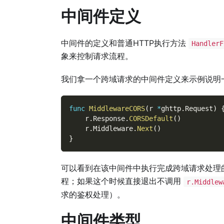
中间件定义
中间件的定义和普通HTTP执行方法
HandlerF
象来控制请求流程。
我们拿一个跨域请求的中间件定义来示例说明
func
MiddlewareCORS
(
r 
*
ghttp
.
Request
)
    r
.
Response
.
CORSDefault
(
)
    r
.
Middleware
.
Next
(
)
}
可以看到在该中间件中执行完成跨域请求处理
程；如果这个时候直接退出不调用
r.Middlew
求的鉴权处理）。
中间件类型