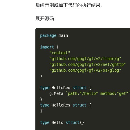
后续示例或如下代码的执行结果。
展开源码
package
 main
import
(
"context"
"github.com/gogf/gf/v2/frame/g"
"github.com/gogf/gf/v2/net/ghttp"
"github.com/gogf/gf/v2/os/glog"
)
type
 HelloReq 
struct
{
    g
.
Meta 
`path:"/hello" method:"get"
}
type
 HelloRes 
struct
{
}
type
 Hello 
struct
{
}