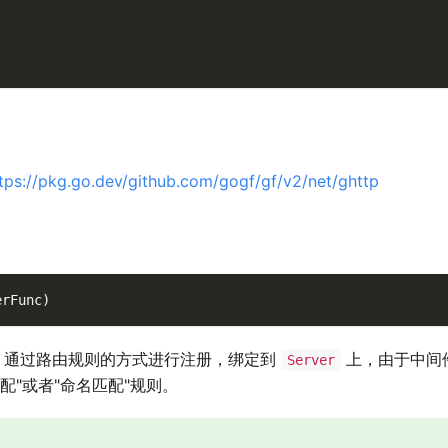
tps://pkg.go.dev/github.com/gogf/gf/v2/net/ghttp
erFunc
)
，通过路由规则的方式进行注册，绑定到
上，由于中间
Server
配"或者"命名匹配"规则。