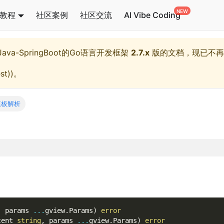
教程
社区案例
社区交流
AI Vibe Coding
l,Java-SpringBoot的Go语言开发框架
2.7.x
版的文档，现已不再
st)
)。
模板解析
,
 params 
...
gview
.
Params
)
error
tent 
string
,
 params 
...
gview
.
Params
)
error