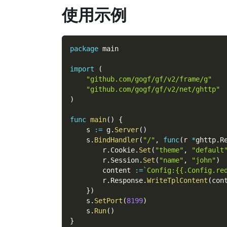
使用示例
package
 main
import
(
"github.com/gogf/gf/v2/frame/g"
"github.com/gogf/gf/v2/net/ghttp"
)
func
main
(
)
{
    s 
:=
 g
.
Server
(
)
    s
.
BindHandler
(
"/"
,
func
(
r 
*
ghttp
.
R
        r
.
Cookie
.
Set
(
"theme"
,
"default
        r
.
Session
.
Set
(
"name"
,
"john"
)
        content 
:=
`Config:{{.Config.re
        r
.
Response
.
WriteTplContent
(
con
}
)
    s
.
SetPort
(
8199
)
    s
.
Run
(
)
}