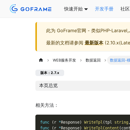
快速开始
开发手册
社区
此为
GoFrame官网 - 类似PHP-Larave
最新的文档请参阅
最新版本
(
2.10.x(Late
WEB服务开发
数据返回
数据返回-
版本：2.7.x
本页总览
相关方法：
func
(
r 
*
Response
)
WriteTpl
(
tpl 
string
func
(
r 
*
Response
)
WriteTplContent
(
con