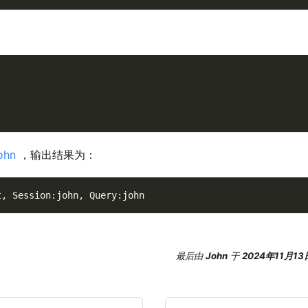
ohn
，输出结果为：
t, Session:john, Query:john
最后
由
John
于
2024年11月13