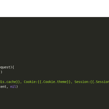
equest
)
{
"
)
dis.cache}}, Cookie:{{.Cookie.theme}}, Session:{{.Sessio
tent
,
nil
)