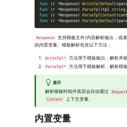
func
(
r 
*
Response
)
WriteTplDefault
(
par
func
(
r 
*
Response
)
ParseTpl
(
tpl 
string
func
(
r 
*
Response
)
ParseTplContent
(
con
func
(
r 
*
Response
)
ParseTplDefault
(
par
支持模板文件/内容解析输出，或
Response
的内置变量。模板解析包含以下方法：
方法用于模板输出，解析并输
WriteTpl*
方法用于模板解析，解析模板
ParseTpl*
提示
解析模板时组件底层会自动通过
Reques
上下文变量。
Context
内置变量