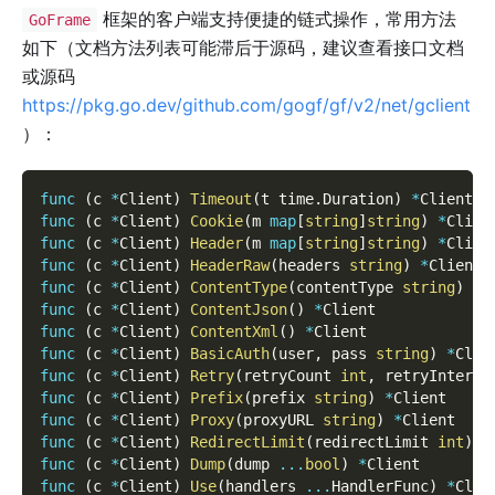
框架的客户端支持便捷的链式操作，常用方法
GoFrame
如下（文档方法列表可能滞后于源码，建议查看接口文档
或源码
https://pkg.go.dev/github.com/gogf/gf/v2/net/gclient
）：
func
(
c 
*
Client
)
Timeout
(
t time
.
Duration
)
*
Client
func
(
c 
*
Client
)
Cookie
(
m 
map
[
string
]
string
)
*
Clien
func
(
c 
*
Client
)
Header
(
m 
map
[
string
]
string
)
*
Clien
func
(
c 
*
Client
)
HeaderRaw
(
headers 
string
)
*
Client
func
(
c 
*
Client
)
ContentType
(
contentType 
string
)
*
C
func
(
c 
*
Client
)
ContentJson
(
)
*
Client
func
(
c 
*
Client
)
ContentXml
(
)
*
Client
func
(
c 
*
Client
)
BasicAuth
(
user
,
 pass 
string
)
*
Clie
func
(
c 
*
Client
)
Retry
(
retryCount 
int
,
 retryInterva
func
(
c 
*
Client
)
Prefix
(
prefix 
string
)
*
Client
func
(
c 
*
Client
)
Proxy
(
proxyURL 
string
)
*
Client
func
(
c 
*
Client
)
RedirectLimit
(
redirectLimit 
int
)
*
func
(
c 
*
Client
)
Dump
(
dump 
...
bool
)
*
Client
func
(
c 
*
Client
)
Use
(
handlers 
...
HandlerFunc
)
*
Clie