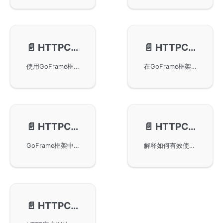
📄️
HTTPClient-请求信息打印
📄️
HTTPClient-代理Proxy设置
使用GoFrame框架中的HTTP客户端功能获取和打印HTTP请求的原始输入和输出信息。主要方法包括Raw、RawDump、RawRequest和RawResponse，适用于调试HTTP请求。示例展示了使用GoFrame框架发送POST请求并打印请求和响应的具体方法。
在GoFrame框架的HTTP客户端中设置代理服务器地址，支持http和socks5两种形式。通过SetProxy和Proxy方法，用户可以轻松配置代理，实现对外网资源的访问，包括普通调用示例和链式调用示例，帮助用户快速掌握代理功能的使用。
📄️
HTTPClient-拦截器/中间件
📄️
HTTPClient-常见问题
GoFrame框架中的HTTPClient拦截器/中间件特性，可用于全局请求拦截和参数校验。通过中间件，开发者可以在请求的前置和后置阶段插入自定义逻辑，修改提交参数或返回参数，实现签名参数注入等功能，确保接口参数的安全性。
解释如何有效使用GoFrame框架中的gclient.Client对象，以提高效率和降低资源使用。包含gclient.Client对象复用的建议以及如何处理非法字符问题，通过示例演示设置正确的ContentType。
📄️
HTTPClient-监控指标