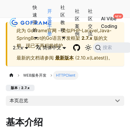
快
社
开
社
社
速
区
发
区
区
AI Vibe
开
教
手
案
交
Coding
始
程
此为
GoFrame官网 - 类似PHP-Laravel,Java-
册
例
流
SpringBoot的Go语言开发框架
2.7.x
版的文
档，现已不再积极维护。
2.7.x
简体中文
搜索
最新的文档请参阅
最新版本
(
2.10.x(Latest)
)。
WEB服务开发
HTTPClient
版本：2.7.x
本页总览
基本介绍