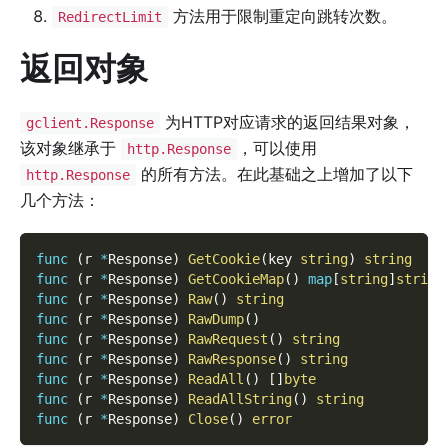
方法用于限制重定向跳转次数。
RedirectLimit
返回对象
为HTTP对应请求的返回结果对象，
gclient.Response
该对象继承于
，可以使用
http.Response
的所有方法。在此基础之上增加了以下
http.Response
几个方法：
func
(
r 
*
Response
)
GetCookie
(
key 
string
)
string
func
(
r 
*
Response
)
GetCookieMap
(
)
map
[
string
]
string
func
(
r 
*
Response
)
Raw
(
)
string
func
(
r 
*
Response
)
RawDump
(
)
func
(
r 
*
Response
)
RawRequest
(
)
string
func
(
r 
*
Response
)
RawResponse
(
)
string
func
(
r 
*
Response
)
ReadAll
(
)
[
]
byte
func
(
r 
*
Response
)
ReadAllString
(
)
string
func
(
r 
*
Response
)
Close
(
)
error