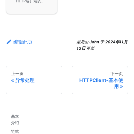
HTTP客户端的监控指标功能，默认情况下是关闭状态，以免影响性能。它提供了多种指标供用户参考，如请求执行的时间开销、连接创建时间以及请求的字节总大小等，只有在metric特性全局开启时才会启用这些指标，帮助用户更好地进行性能分析。
编辑此页
最后
由
John
于
2024年11月
13日
更新
上一页
下一页
异常处理
HTTPClient-基本使
用
基本
介绍
链式