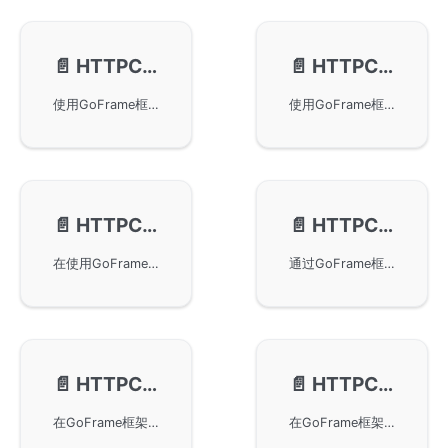
📄️
HTTPClient-基本使用
📄️
HTTPClient-文件上传
使用GoFrame框架通过基本的HTTP客户端操作来发送GET、POST、DELETE请求，并处理返回值。本文还讨论了如何使用POST方法发送JSON数据、使用多参数、map类型参数进行请求。同时，提供了*Bytes、*Content和*Var方法的简要介绍，以帮助开发者更便捷地处理HTTP请求和响应内容。
使用GoFrame框架进行HTTP客户端文件上传，实现了方便的文件上传功能，并提供了三个主要的接口以支持单个和多个文件的上传。详细讲解了服务端及客户端的实现代码，并提供了自定义文件名称和规范路由接收上传文件的方法，适用于需要集成文件上传功能的开发场景。
📄️
HTTPClient-自定义Cookie
📄️
HTTPClient-自定义Header
在使用GoFrame框架的HTTP客户端中自定义发送给服务端的Cookie内容，主要通过SetCookie和SetCookieMap方法实现。通过简单的服务端和客户端示例展示了如何设置与接收自定义的Cookie参数，实现HTTP客户端的个性化请求。
通过GoFrame框架的HTTPClient功能，用户可以自定义HTTP请求的Header信息。本文介绍了如何利用SetHeader、SetHeaderMap和SetHeaderRaw等方法设置和发送Header，从而实现自定义链路跟踪信息，如Span-Id和Trace-Id。通过简单的代码示例，展示了客户端如何与服务端交互并返回结果。
📄️
HTTPClient-自定义ContentType
📄️
HTTPClient-自定义Transport
在GoFrame框架中使用HTTPClient自定义请求的ContentType。通过不同的操作方法如ContentJson和ContentXml，可以设置请求的Content-Type分别为application/json和application/xml。同时也提供了自定义ContentType的方法例子，帮助开发者灵活设置请求参数和编码方式，以满足不同的API请求需求。
在GoFrame框架中，通过自定义Transport实现HTTPClient的高级用法。包括使用Unix Socket进行客户端与服务端通信的方法，以及设置客户端连接池大小参数的具体实现。示例提供了大量真实代码片段，帮助开发者更好地理解并应用这些技术。