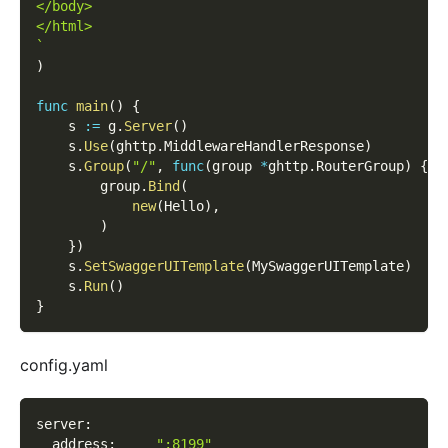
</body>
</html>
`
)
func
main
(
)
{
    s 
:=
 g
.
Server
(
)
    s
.
Use
(
ghttp
.
MiddlewareHandlerResponse
)
    s
.
Group
(
"/"
,
func
(
group 
*
ghttp
.
RouterGroup
)
{
        group
.
Bind
(
new
(
Hello
)
,
)
}
)
    s
.
SetSwaggerUITemplate
(
MySwaggerUITemplate
)
    s
.
Run
(
)
}
config.yaml
server
:
address
:
":8199"