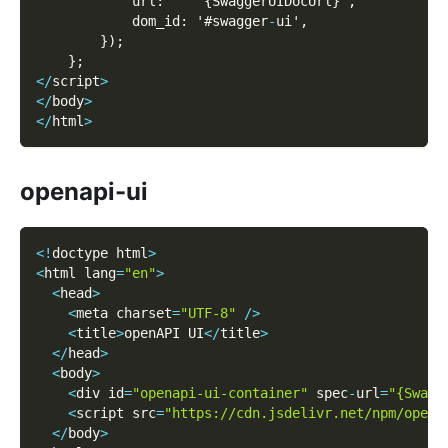
            url
:
    '
{
SwaggerUIDocUrl
}
'
,
            dom_id
:
 '#swagger
-
ui'
,
}
)
;
}
;
<
/
script
>
<
/
body
>
<
/
html
>
openapi-ui
<
!
doctype html
>
<
html lang
=
"en"
>
<
head
>
<
meta charset
=
"UTF-8"
/
>
<
title
>
openAPI UI
<
/
title
>
<
/
head
>
<
body
>
<
div id
=
"openapi-ui-container"
 spec
-
url
=
"{Swagg
<
script src
=
"https://cdn.jsdelivr.net/npm/opena
<
/
body
>