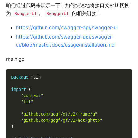
咱们通过代码来展示一下，如何快速地将接口文档UI切换
为
。
的相关链接：
SwaggerUI
SwaggerUI
https://github.com/swagger-api/swagger-ui
https://github.com/swagger-api/swagger-
ui/blob/master/docs/usage/installation.md
main.go
package
 main
import
(
"context"
"fmt"
"github.com/gogf/gf/v2/frame/g"
"github.com/gogf/gf/v2/net/ghttp"
)