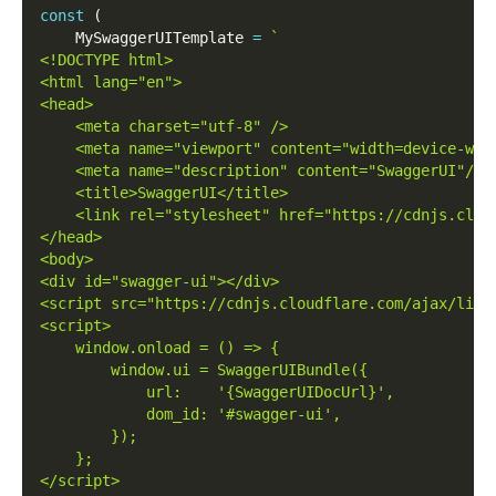
const
(
    MySwaggerUITemplate 
=
`
<!DOCTYPE html>
<html lang="en">
<head>
    <meta charset="utf-8" />
    <meta name="viewport" content="width=device-wid
    <meta name="description" content="SwaggerUI"/>
    <title>SwaggerUI</title>
    <link rel="stylesheet" href="https://cdnjs.clou
</head>
<body>
<div id="swagger-ui"></div>
<script src="https://cdnjs.cloudflare.com/ajax/libs
<script>
    window.onload = () => {
        window.ui = SwaggerUIBundle({
            url:    '{SwaggerUIDocUrl}',
            dom_id: '#swagger-ui',
        });
    };
</script>