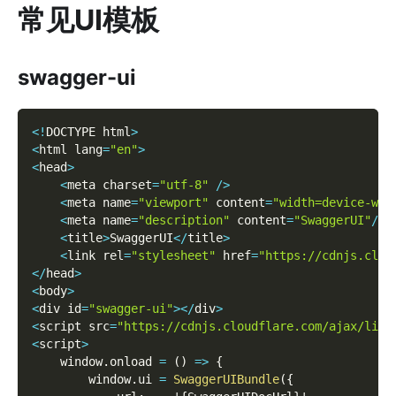
常见UI模板
swagger-ui
<
!
DOCTYPE html
>
<
html lang
=
"en"
>
<
head
>
<
meta charset
=
"utf-8"
/
>
<
meta name
=
"viewport"
 content
=
"width=device-wid
<
meta name
=
"description"
 content
=
"SwaggerUI"
/
>
<
title
>
SwaggerUI
<
/
title
>
<
link rel
=
"stylesheet"
 href
=
"https://cdnjs.clou
<
/
head
>
<
body
>
<
div id
=
"swagger-ui"
>
<
/
div
>
<
script src
=
"https://cdnjs.cloudflare.com/ajax/libs
<
script
>
    window
.
onload 
=
(
)
=
>
{
        window
.
ui 
=
SwaggerUIBundle
(
{