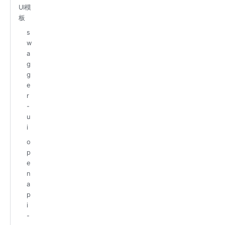
UI模
板
s
w
a
g
g
e
r
-
u
i
o
p
e
n
a
p
i
-