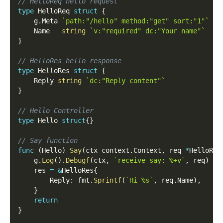
// HelloReq hello request
type
 HelloReq 
struct
{
    g
.
Meta 
`path:"/hello" method:"get" sort:"1"`
    Name   
string
`v:"required" dc:"Your name"`
}
// HelloRes hello response
type
 HelloRes 
struct
{
    Reply 
string
`dc:"Reply content"`
}
// Hello Controller
type
 Hello 
struct
{
}
// Say function
func
(
Hello
)
Say
(
ctx context
.
Context
,
 req 
*
HelloReq
    g
.
Log
(
)
.
Debugf
(
ctx
,
`receive say: %+v`
,
 req
)
    res 
=
&
HelloRes
{
        Reply
:
 fmt
.
Sprintf
(
`Hi %s`
,
 req
.
Name
)
,
}
return
}