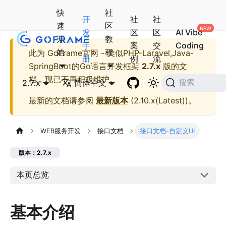
快
社
开
社
社
速
区
发
区
区
AI Vibe
开
教
手
案
交
Coding
始
程
此为
GoFrame官网 - 类似PHP-Laravel,Java-
册
例
流
SpringBoot的Go语言开发框架
2.7.x
版的文
档，现已不再积极维护。
2.7.x
简体中文
搜索
最新的文档请参阅
最新版本
(
2.10.x(Latest)
)。
WEB服务开发
接口文档
接口文档-自定义UI
版本：2.7.x
本页总览
基本介绍