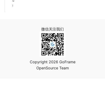
u
i
微信关注我们
Copyright 2026 GoFrame
OpenSource Team