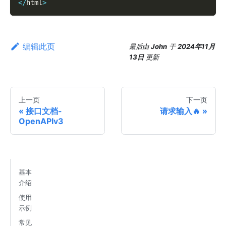
<
/
html
>
编辑此页
最后
由
John
于
2024年11月
13日
更新
上一页
下一页
接口文档-
请求输入🔥
OpenAPIv3
基本
介绍
使用
示例
常见