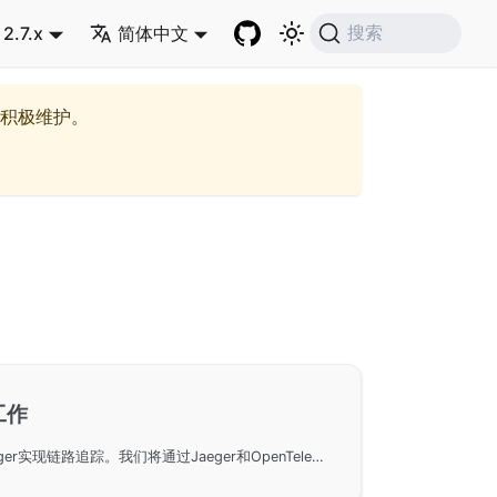
2.7.x
简体中文
搜索
积极维护。
工作
在GoFrame框架中使用Jaeger实现链路追踪。我们将通过Jaeger和OpenTelemetry结合的方式，展示如何在系统中引入分布式追踪，包括Jaeger的快速部署方法，以及GoFrame框架中示例代码的位置和封装好的注册模块。