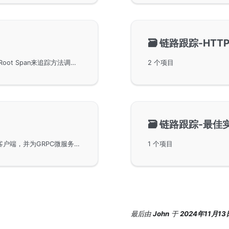
🗃️
链路跟踪-HTT
在单进程中使用GoFrame进行链路跟踪，通过创建Root Span来追踪方法调用链，并在Jaeger UI中查看结果。介绍了如何在方法间创建Span以记录方法调用过程，并通过详细的示例代码展示了如何在GoFrame框架中实现链路的信息传递与性能监控，帮助用户快速定位系统异常和发现性能瓶颈。
2 个项目
🗃️
链路跟踪-最佳
使用GoFrame框架开发一个简单的GRPC服务端和客户端，并为GRPC微服务增加链路跟踪特性。示例代码说明了如何初始化Jaeger，用Redis适配器实现缓存，以及在客户端与服务端间进行链路信息传递。
1 个项目
最后
由
John
于
2024年11月13