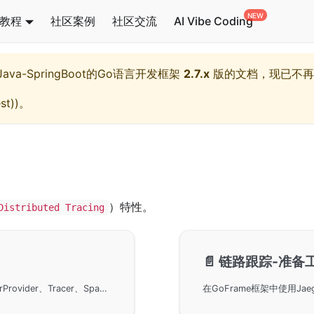
教程
社区案例
社区交流
AI Vibe Coding
l,Java-SpringBoot的Go语言开发框架
2.7.x
版的文档，现已不再
st)
)。
）特性。
Distributed Tracing
📄️
链路跟踪-准备
OpenTelemetry项目的背景和重要概念，包括TracerProvider、Tracer、Span、Attributes、Events、SpanContext和Propagator等组件，并说明了GoFrame框架在这些技术上的支持，以及如何使用gtrace模块实现链路跟踪。此外，还列举了支持OpenTelemetry标准的GoFrame核心组件，如HTTP客户端、HTTP服务端、gRPC客户端和服务端、Logging、ORM和NoSQL Redis等。