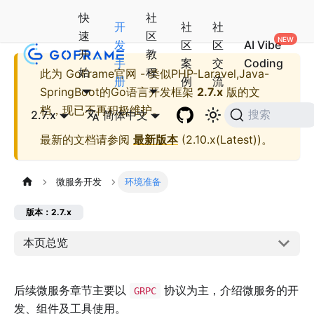
快
社
开
社
社
速
区
发
区
区
AI Vibe
开
教
手
案
交
Coding
始
程
此为
GoFrame官网 - 类似PHP-Laravel,Java-
册
例
流
SpringBoot的Go语言开发框架
2.7.x
版的文
档，现已不再积极维护。
2.7.x
简体中文
搜索
最新的文档请参阅
最新版本
(
2.10.x(Latest)
)。
微服务开发
环境准备
版本：2.7.x
本页总览
后续微服务章节主要以
协议为主，介绍微服务的开
GRPC
发、组件及工具使用。