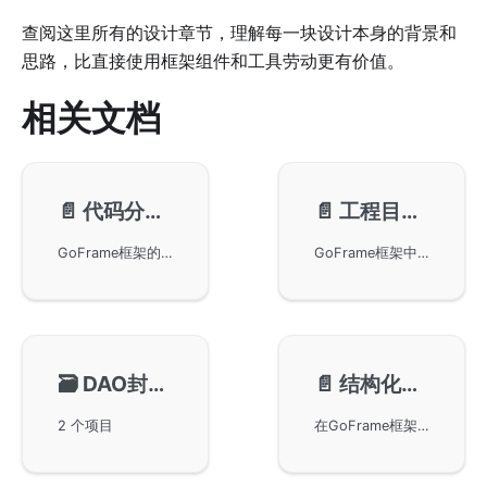
查阅这里所有的设计章节，理解每一块设计本身的背景和
思路，比直接使用框架组件和工具劳动更有价值。
相关文档
📄️
代码分层设计
📄️
工程目录设计🔥
GoFrame框架的代码分层设计，包括MVC设计模式和三层架构设计。MVC设计模式适合需要服务端渲染页面的业务场景，而三层架构设计强调高内聚低耦合的思想，通过将业务逻辑层与数据访问层进行分离，提高项目的维护性和灵活性。
GoFrame框架中工程目录设计的方法，基于三层架构模型并结合现代工程实践进行改进，为复杂业务项目提供通用且灵活的目录结构设计。目录组件包含api、internal、dao和logic等模块，支持多种业务场景，同时鼓励开发者灵活增减目录，用于业务实现中各类具体应用。
🗃️
DAO封装设计
📄️
结构化编程设计
2 个项目
在GoFrame框架下如何通过结构化编程改善代码设计，详细分析了在controller和service层出现的非结构化问题，并提供了使用结构体管理参数的优点和示例。通过结构化管理接口输入和输出，不仅简化了参数接收、校验和转换的过程，还提高了生产力，降低了维护成本，实现了更便捷的接口文档生成和更规范的错误处理机制。