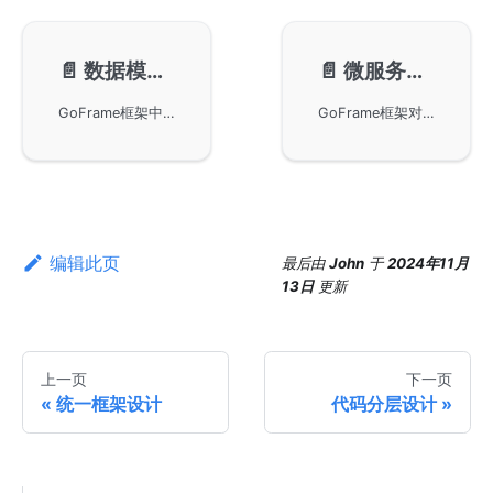
📄️
数据模型与业务模型
📄️
微服务大仓管理模式
GoFrame框架中的数据模型与业务模型，包括MySQL、Redis等数据库的数据模型，以及用于接口交互的输入/输出模型。详细讲述业务输入/输出模型的定义和使用，特别介绍特殊的业务模型DO与ORM组件集成，简化DAO数据访问操作。
GoFrame框架对微服务-单仓管理模式的支持，详细描述如何在这种模式下进行代码开发和服务协作。讨论了单仓管理的优缺点，以及如何通过划分仓库职责、管理代码可见性、统一镜像仓库等方法优化微服务协作。同时，提供了相关的框架指令，帮助开发者更高效地管理和部署微服务项目。
编辑此页
最后
由
John
于
2024年11月
13日
更新
上一页
下一页
统一框架设计
代码分层设计