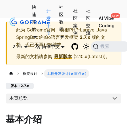
快
社
开
社
社
速
区
发
区
区
AI Vibe
开
教
手
案
交
Coding
始
程
此为
GoFrame官网 - 类似PHP-Laravel,Java-
册
例
流
SpringBoot的Go语言开发框架
2.7.x
版的文
档，现已不再积极维护。
2.7.x
简体中文
搜索
最新的文档请参阅
最新版本
(
2.10.x(Latest)
)。
框架设计
工程开发设计(🔥重点🔥)
版本：2.7.x
本页总览
基本介绍