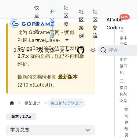
快
社
开
社
社
速
区
发
区
区
AI Vibe
开
教
手
案
交
Coding
始
程
此为
GoFrame官网 - 类似
一、
册
例
流
基本
PHP-Laravel,Java-
介绍
SpringBoot的Go语言开发框架
2.7.x
简体中文
搜索
二、
2.7.x
版的文档，现已不再积极
组件
维护。
接口
化
最新的文档请参阅
最新版本
三、
(
2.10.x(Latest)
)。
接口
化与
泛型
框架设计
接口化与泛型设计
提
高
版本：2.7.x
参
数
本页总览
灵