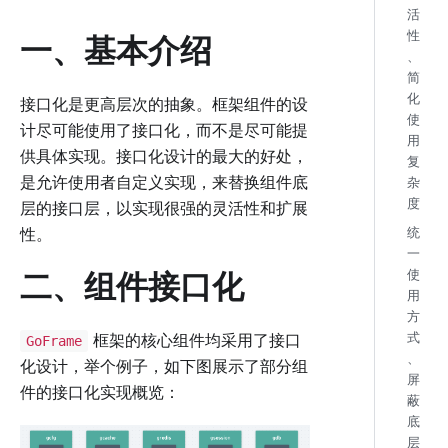
活
性
一、基本介绍
、
简
化
接口化是更高层次的抽象。框架组件的设
使
计尽可能使用了接口化，而不是尽可能提
用
供具体实现。接口化设计的最大的好处，
复
是允许使用者自定义实现，来替换组件底
杂
度
层的接口层，以实现很强的灵活性和扩展
性。
统
一
二、组件接口化
使
用
方
框架的核心组件均采用了接口
式
GoFrame
、
化设计，举个例子，如下图展示了部分组
屏
件的接口化实现概览：
蔽
底
层