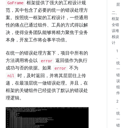
框架提供了强大的工程设计规
GoFrame
层
范，其中包含了必要的统一的错误处理方
二、
案。按照统一框架的工程设计，一些通用
框架
性的痛点已通过组件、工具的方式得以解
全错
误堆
决，使得业务团队能够将精力聚焦于业务
栈设
本身，开发工作将会事半功倍。
计
1
在统一的错误处理方案下，项目中所有的
、
方法调用将会以
返回值作为执行
error
统
成功与否的依据。如果
不为
error
一
时，及时返回，并将其层层往上传
错
nil
误
递，在最顶层统一做错误处理。并且，在
组
框架的关键组件已经提供了默认的错误处
件
理逻辑。
2
、
统
一
错