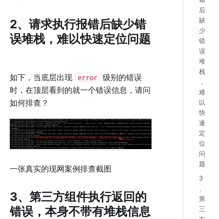
后
缺
2、请求执行报错后缺少错
少
误堆栈，难以快速定位问题
错
误
堆
栈
如下，当底层出现
级别的错误
error
，
时，在顶层看到的就一个错误信息，请问
难
如何排查？
以
快
速
定
位
问
题
一张真实的现网案例排查截图
3
、
3、第三方组件执行返回的
第
错误，本身不带有堆栈信息
三