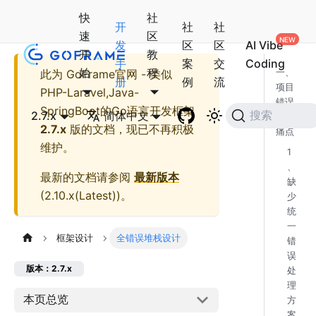
快
社
开
社
社
速
区
发
区
区
AI Vibe
开
教
手
案
交
Coding
始
程
此为
GoFrame官网 - 类似
一、
册
例
流
项目
PHP-Laravel,Java-
错误
SpringBoot的Go语言开发框架
2.7.x
简体中文
搜索
处理
2.7.x
版的文档，现已不再积极
痛点
维护。
1
、
最新的文档请参阅
最新版本
缺
(
2.10.x(Latest)
)。
少
统
一
框架设计
全错误堆栈设计
错
误
版本：2.7.x
处
理
本页总览
方
案