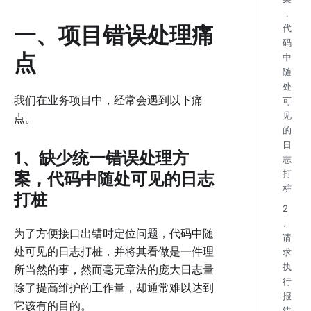
，
一、项目错误处理痛
代
码
点
中
随
处
我们在业务项目中，经常会遇到以下痛
可
见
点。
的
日
1、缺少统一错误处理方
志
案，代码中随处可见的日志
打
桩
打桩
2
、
为了方便接口出错时定位问题，代码中随
请
处可见的日志打桩，并将其看做是一件理
求
执
所当然的事，然而毫无章法的庞大日志量
行
除了提高维护的工作量，却通常难以达到
报
它该有的目的。
错