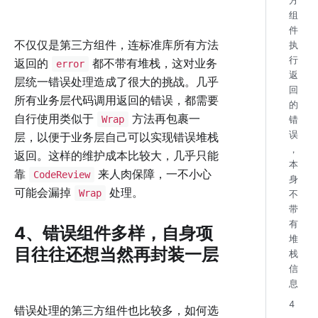
方
组
件
不仅仅是第三方组件，连标准库所有方法
执
行
返回的
都不带有堆栈，这对业务
error
返
层统一错误处理造成了很大的挑战。几乎
回
所有业务层代码调用返回的错误，都需要
的
自行使用类似于
方法再包裹一
Wrap
错
误
层，以便于业务层自己可以实现错误堆栈
，
返回。这样的维护成本比较大，几乎只能
本
靠
来人肉保障，一不小心
CodeReview
身
可能会漏掉
处理。
Wrap
不
带
有
4、错误组件多样，自身项
堆
目往往还想当然再封装一层
栈
信
息
4
错误处理的第三方组件也比较多，如何选