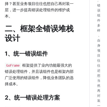
、
择？甚至业务项目往往也想自己再封装一
错
层，进一步提高错误处理组件的维护成
误
组
本。
件
多
二、框架全错误堆栈
样
设计
，
自
身
项
1、统一错误组件
目
往
框架提供了业内功能最强大的
GoFrame
往
还
错误处理组件，并且该组件也是框架内部
想
广泛使用的错误组件，降低业务团队的选
当
择成本。
然
再
封
2、统一错误处理方案
装
一