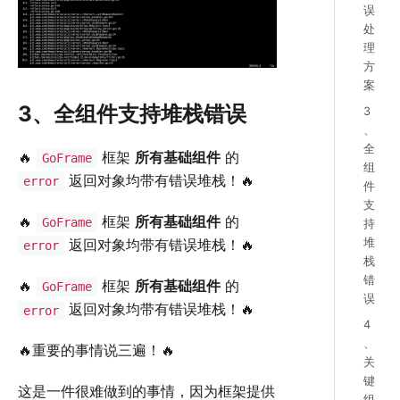
误
处
理
方
案
3、全组件支持堆栈错误
3
、
全
🔥
框架
所有基础组件
的
GoFrame
组
返回对象均带有错误堆栈！🔥
error
件
支
🔥
框架
所有基础组件
的
GoFrame
持
返回对象均带有错误堆栈！🔥
堆
error
栈
错
🔥
框架
所有基础组件
的
GoFrame
误
返回对象均带有错误堆栈！🔥
error
4
、
🔥重要的事情说三遍！🔥
关
键
这是一件很难做到的事情，因为框架提供
组