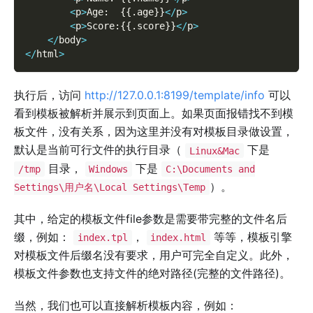
<
p
>
Age
:
{
{
.
age
}
}
<
/
p
>
<
p
>
Score
:
{
{
.
score
}
}
<
/
p
>
<
/
body
>
<
/
html
>
执行后，访问
http://127.0.0.1:8199/template/info
可以
看到模板被解析并展示到页面上。如果页面报错找不到模
板文件，没有关系，因为这里并没有对模板目录做设置，
默认是当前可行文件的执行目录（
下是
Linux&Mac
目录，
下是
/tmp
Windows
C:\Documents and
）。
Settings\用户名\Local Settings\Temp
其中，给定的模板文件file参数是需要带完整的文件名后
缀，例如：
，
等等，模板引擎
index.tpl
index.html
对模板文件后缀名没有要求，用户可完全自定义。此外，
模板文件参数也支持文件的绝对路径(完整的文件路径)。
当然，我们也可以直接解析模板内容，例如：