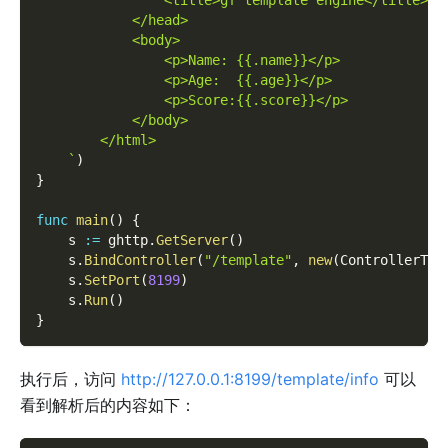
                <title>gf template engine</title>
            </head>
            <body>
                <p>Name: {{.name}}</p>
                <p>Age:  {{.age}}</p>
                <p>Score:{{.score}}</p>
            </body>
        </html>
    `
)
}
func
main
(
)
{
    s 
:=
 ghttp
.
GetServer
(
)
    s
.
BindController
(
"/template"
,
new
(
ControllerTem
    s
.
SetPort
(
8199
)
    s
.
Run
(
)
}
执行后，访问
http://127.0.0.1:8199/template/info
可以
看到解析后的内容如下：