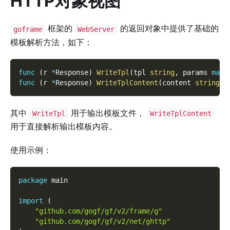
HTTP对象视图
框架的
的返回对象中提供了基础的
goframe
WebServer
模板解析方法，如下：
func
(
r 
*
Response
)
WriteTpl
(
tpl 
string
,
 params 
map
[
func
(
r 
*
Response
)
WriteTplContent
(
content 
string
,
 
其中
用于输出模板文件，
WriteTpl
WriteTplContent
用于直接解析输出模板内容。
使用示例：
package
 main
import
(
"github.com/gogf/gf/v2/frame/g"
"github.com/gogf/gf/v2/net/ghttp"