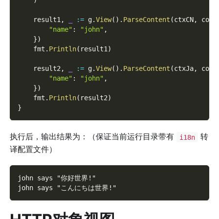
)
    result1
,
_
:=
 g
.
View
(
)
.
ParseContent
(
ctxCN
,
 cont
"name"
:
"john"
,
}
)
    fmt
.
Println
(
result1
)
    result2
,
_
:=
 g
.
View
(
)
.
ParseContent
(
ctxJa
,
 cont
"name"
:
"john"
,
}
)
    fmt
.
Println
(
result2
)
}
执行后，输出结果为：（保证当前运行目录带有
转
i18n
译配置文件）
john says "你好世界!"
john says "こんにちは世界!"