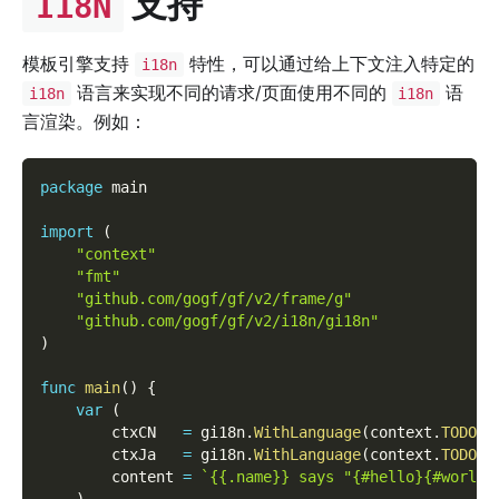
支持
I18N
模板引擎支持
特性，可以通过给上下文注入特定的
i18n
语言来实现不同的请求/页面使用不同的
语
i18n
i18n
言渲染。例如：
package
 main
import
(
"context"
"fmt"
"github.com/gogf/gf/v2/frame/g"
"github.com/gogf/gf/v2/i18n/gi18n"
)
func
main
(
)
{
var
(
        ctxCN   
=
 gi18n
.
WithLanguage
(
context
.
TODO
(
)
        ctxJa   
=
 gi18n
.
WithLanguage
(
context
.
TODO
(
)
        content 
=
`{{.name}} says "{#hello}{#world}