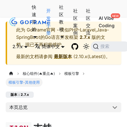
快
社
开
社
社
速
区
发
区
区
AI Vibe
开
教
手
案
交
Coding
始
程
此为
GoFrame官网 - 类似PHP-Laravel,Java-
册
例
流
SpringBoot的Go语言开发框架
2.7.x
版的文
档，现已不再积极维护。
2.7.x
简体中文
搜索
最新的文档请参阅
最新版本
(
2.10.x(Latest)
)。
核心组件(🔥重点🔥)
模板引擎
模板引擎-其他使用
版本：2.7.x
本页总览