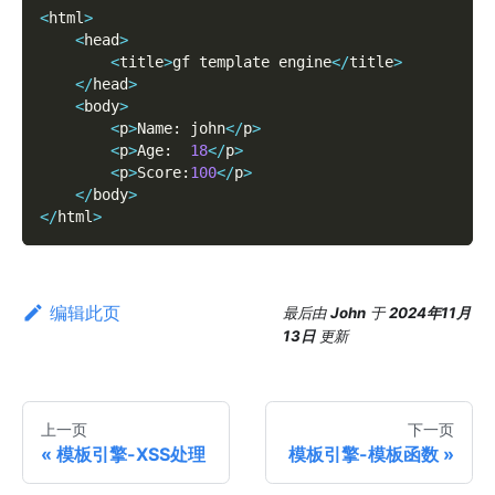
<
html
>
<
head
>
<
title
>
gf template engine
<
/
title
>
<
/
head
>
<
body
>
<
p
>
Name
:
 john
<
/
p
>
<
p
>
Age
:
18
<
/
p
>
<
p
>
Score
:
100
<
/
p
>
<
/
body
>
<
/
html
>
编辑此页
最后
由
John
于
2024年11月
13日
更新
上一页
下一页
模板引擎-XSS处理
模板引擎-模板函数