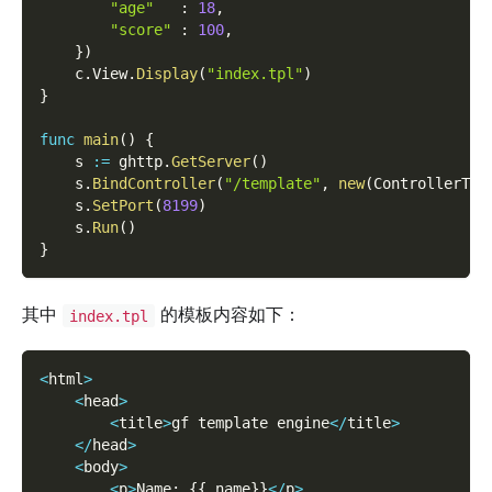
"age"
:
18
,
"score"
:
100
,
}
)
    c
.
View
.
Display
(
"index.tpl"
)
}
func
main
(
)
{
    s 
:=
 ghttp
.
GetServer
(
)
    s
.
BindController
(
"/template"
,
new
(
ControllerTem
    s
.
SetPort
(
8199
)
    s
.
Run
(
)
}
其中
的模板内容如下：
index.tpl
<
html
>
<
head
>
<
title
>
gf template engine
<
/
title
>
<
/
head
>
<
body
>
<
p
>
Name
:
{
{
.
name
}
}
<
/
p
>