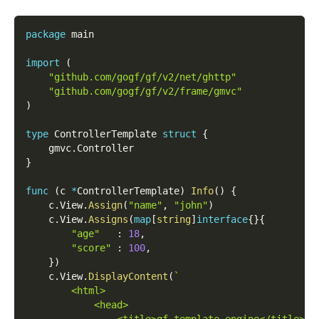
package
 main
import
(
"github.com/gogf/gf/v2/net/ghttp"
"github.com/gogf/gf/v2/frame/gmvc"
)
type
 ControllerTemplate 
struct
{
    gmvc
.
Controller
}
func
(
c 
*
ControllerTemplate
)
Info
(
)
{
    c
.
View
.
Assign
(
"name"
,
"john"
)
    c
.
View
.
Assigns
(
map
[
string
]
interface
{
}
{
"age"
:
18
,
"score"
:
100
,
}
)
    c
.
View
.
DisplayContent
(
`
        <html>
            <head>