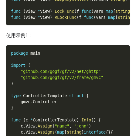
func
(
view 
*
View
)
LockFunc
(
f 
func
(
vars 
map
[
string
]
i
func
(
view 
*
View
)
RLockFunc
(
f 
func
(
vars 
map
[
string
]
使用示例1：
package
 main
import
(
"github.com/gogf/gf/v2/net/ghttp"
"github.com/gogf/gf/v2/frame/gmvc"
)
type
 ControllerTemplate 
struct
{
    gmvc
.
Controller
}
func
(
c 
*
ControllerTemplate
)
Info
(
)
{
    c
.
View
.
Assign
(
"name"
,
"john"
)
    c
.
View
.
Assigns
(
map
[
string
]
interface
{
}
{