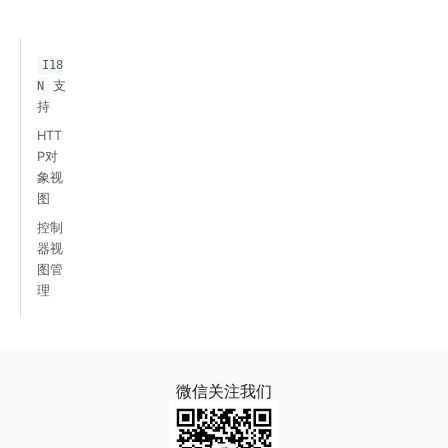
I18
支
N
持
HTT
P对
象视
图
控制
器视
图管
理
微信关注我们