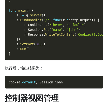
)
func
main
(
)
{
    s 
:=
 g
.
Server
(
)
    s
.
BindHandler
(
"/"
,
func
(
r 
*
ghttp
.
Request
)
{
        r
.
Cookie
.
Set
(
"theme"
,
"default"
)
        r
.
Session
.
Set
(
"name"
,
"john"
)
        r
.
Response
.
WriteTplContent
(
`Cookie:{{.Cooki
}
)
    s
.
SetPort
(
8199
)
    s
.
Run
(
)
}
执行后，输出结果为：
Cookie
:
default
,
 Session
:
john
控制器视图管理