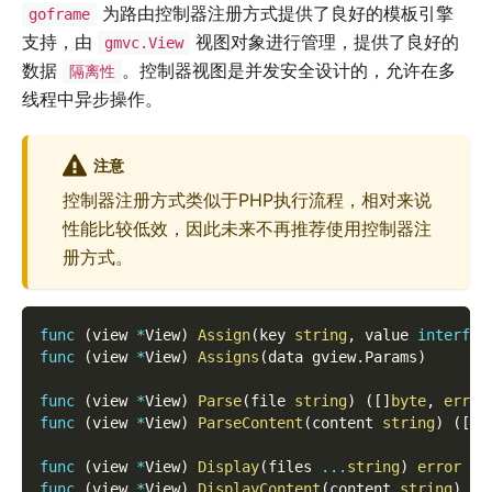
为路由控制器注册方式提供了良好的模板引擎
goframe
支持，由
视图对象进行管理，提供了良好的
gmvc.View
数据
。控制器视图是并发安全设计的，允许在多
隔离性
线程中异步操作。
注意
控制器注册方式类似于PHP执行流程，相对来说
性能比较低效，因此未来不再推荐使用控制器注
册方式。
func
(
view 
*
View
)
Assign
(
key 
string
,
 value 
interfac
func
(
view 
*
View
)
Assigns
(
data gview
.
Params
)
func
(
view 
*
View
)
Parse
(
file 
string
)
(
[
]
byte
,
error
func
(
view 
*
View
)
ParseContent
(
content 
string
)
(
[
]
b
func
(
view 
*
View
)
Display
(
files 
...
string
)
error
func
(
view 
*
View
)
DisplayContent
(
content 
string
)
er