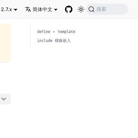
2.7.x
简体中文
搜索
+
define
template
模板嵌入
include