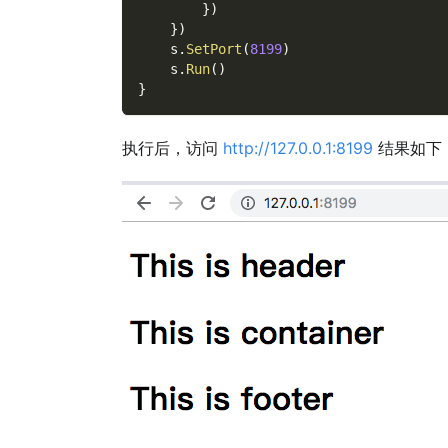
}
)
}
)
    s
.
SetPort
(
8199
)
    s
.
Run
(
)
}
执行后，访问
http://127.0.0.1:8199
结果如下