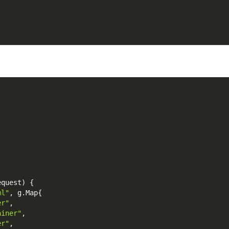
equest
)
{
ml"
,
 g
.
Map
{
er"
,
ainer"
,
er"
,