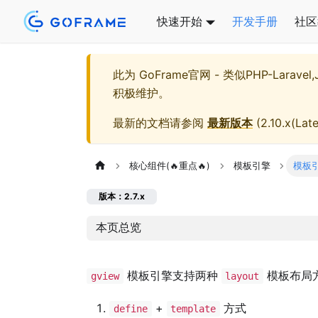
快速开始
开发手册
社区
此为
GoFrame官网 - 类似PHP-Larave
积极维护。
最新的文档请参阅
最新版本
(
2.10.x(Late
核心组件(🔥重点🔥)
模板引擎
模板
版本：2.7.x
本页总览
模板引擎支持两种
模板布局
gview
layout
+
方式
define
template