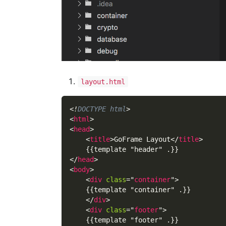
layout.html
<!
DOCTYPE
html
>
<
html
>
<
head
>
<
title
>
GoFrame Layout
</
title
>
    {{template "header" .}}
</
head
>
<
body
>
<
div
class
=
"
container
"
>
    {{template "container" .}}
</
div
>
<
div
class
=
"
footer
"
>
    {{template "footer" .}}