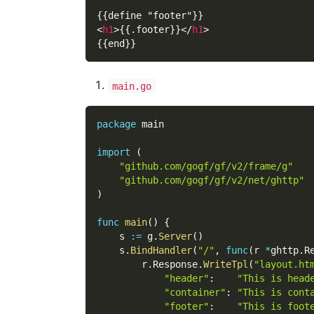
{{define "footer"}}
<
h1
>
{{.footer}}
</
h1
>
{{end}}
main.go
package
 main
import
(
"github.com/gogf/gf/v2/frame/g"
"github.com/gogf/gf/v2/net/ghttp"
)
func
main
(
)
{
    s 
:=
 g
.
Server
(
)
    s
.
BindHandler
(
"/"
,
func
(
r 
*
ghttp
.
R
        r
.
Response
.
WriteTpl
(
"layout.ht
"header"
:
"This is head
"container"
:
"This is cont
"footer"
:
"This is foot