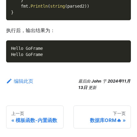
}
    fmt
.
Println
(
string
(
parsed2
)
)
}
执行后，输出结果为：
Hello GoFrame
Hello GoFrame
编辑此页
最后
由
John
于
2024年11月
13日
更新
上一页
下一页
模板函数-内置函数
数据库ORM🔥