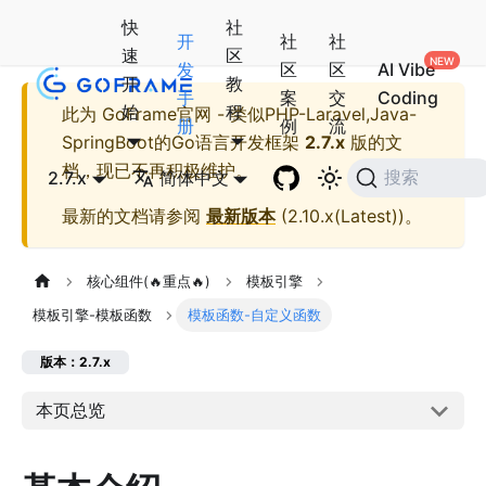
快
社
开
社
社
速
区
发
区
区
AI Vibe
开
教
手
案
交
Coding
始
程
此为
GoFrame官网 - 类似PHP-Laravel,Java-
册
例
流
SpringBoot的Go语言开发框架
2.7.x
版的文
档，现已不再积极维护。
2.7.x
简体中文
搜索
最新的文档请参阅
最新版本
(
2.10.x(Latest)
)。
核心组件(🔥重点🔥)
模板引擎
模板引擎-模板函数
模板函数-自定义函数
版本：2.7.x
本页总览