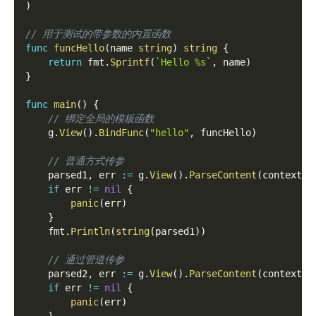
)
// 用于测试的带参数的内置函数
func
funcHello
(
name 
string
)
string
{
return
 fmt
.
Sprintf
(
`Hello %s`
,
 name
)
}
func
main
(
)
{
// 绑定全局的模板函数
    g
.
View
(
)
.
BindFunc
(
"hello"
,
 funcHello
)
// 普通方式传参
    parsed1
,
 err 
:=
 g
.
View
(
)
.
ParseContent
(
context
.
T
if
 err 
!=
nil
{
panic
(
err
)
}
    fmt
.
Println
(
string
(
parsed1
)
)
// 通过管道传参
    parsed2
,
 err 
:=
 g
.
View
(
)
.
ParseContent
(
context
.
T
if
 err 
!=
nil
{
panic
(
err
)