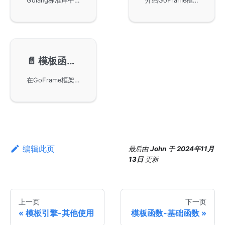
Golang标准库中的基础函数及其在GoFrame框架中的改进使用。通过实用示例展示了如何在不同模板函数中进行参数传递，以及如何灵活调用函数。详细解读了and、or、not、call、index等函数的用法，以及GoFrame框架中对eq/ne/lt/le/gt/ge比较函数的自动类型转换优化。
介绍GoFrame框架中模板使用的内置函数，这些函数可以用于数学计算、HTML和URL转义、字符串处理、日期格式化以及数据格式转换，包括plus、minus、times、divide等函数，提升开发效率。
📄️
模板函数-自定义函数
在GoFrame框架中自定义模板函数，开发者可以将这些函数全局绑定到指定的视图对象中。此外，还可以将自定义对象赋值给模板并通过该对象调用其封装的方法。示例代码展示了如何定义和绑定模板函数，以及使用普通方式和管道方式传递参数进行模板解析。
编辑此页
最后
由
John
于
2024年11月
13日
更新
上一页
下一页
模板引擎-其他使用
模板函数-基础函数