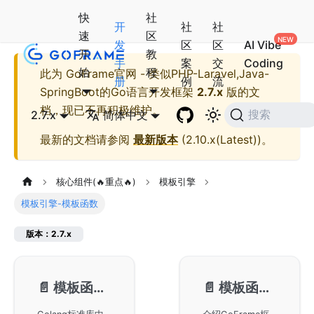
快
社
开
社
社
速
区
发
区
区
AI Vibe
开
教
手
案
交
Coding
始
程
此为
GoFrame官网 - 类似PHP-Laravel,Java-
册
例
流
SpringBoot的Go语言开发框架
2.7.x
版的文
档，现已不再积极维护。
2.7.x
简体中文
搜索
最新的文档请参阅
最新版本
(
2.10.x(Latest)
)。
核心组件(🔥重点🔥)
模板引擎
模板引擎-模板函数
版本：2.7.x
📄️
模板函数-基础函数
📄️
模板函数-内置函数