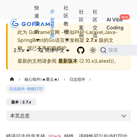
快
社
开
社
社
速
区
发
区
区
AI Vibe
开
教
手
案
交
Coding
始
程
此为
GoFrame官网 - 类似PHP-Laravel,Java-
册
例
流
SpringBoot的Go语言开发框架
2.7.x
版的文
档，现已不再积极维护。
2.7.x
简体中文
搜索
最新的文档请参阅
最新版本
(
2.10.x(Latest)
)。
核心组件(🔥重点🔥)
日志组件
日志组件-堆栈打印
版本：2.7.x
本页总览
错误日志信息支持
特性，该特性可以自动打印出
Stack