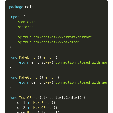
package
 main
import
(
"context"
"errors"
"github.com/gogf/gf/v2/errors/gerror"
"github.com/gogf/gf/v2/os/glog"
)
func
MakeError
(
)
error
{
return
 errors
.
New
(
"connection closed with norma
}
func
MakeGError
(
)
error
{
return
 gerror
.
New
(
"connection closed with gerro
}
func
TestGError
(
ctx context
.
Context
)
{
    err1 
:=
MakeError
(
)
    err2 
:=
MakeGError
(
)
    glog
.
Error
(
ctx
,
 err1
)