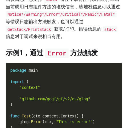
当前调用日志组件方法的堆栈信息，该堆栈信息可以通过
Notice*/Warning*/Error*/Critical*/Panic*/Fatal*
等错误日志输出方法触发，也可以通过
获取/打印。错误信息的
GetStack/PrintStack
stack
信息对于调试来说相当有用。
示例1，通过
方法触发
Error
package
 main
import
(
"context"
"github.com/gogf/gf/v2/os/glog"
)
func
Test
(
ctx context
.
Context
)
{
    glog
.
Error
(
ctx
,
"This is error!"
)
}