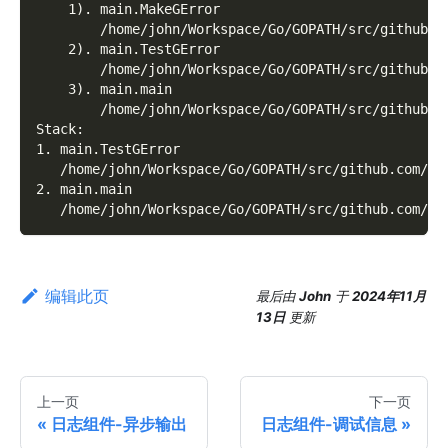
    1). main.MakeGError
        /home/john/Workspace/Go/GOPATH/src/github.c
    2). main.TestGError
        /home/john/Workspace/Go/GOPATH/src/github.c
    3). main.main
        /home/john/Workspace/Go/GOPATH/src/github.c
Stack:
1. main.TestGError
   /home/john/Workspace/Go/GOPATH/src/github.com/go
2. main.main
   /home/john/Workspace/Go/GOPATH/src/github.com/go
编辑此页
最后
由
John
于
2024年11月
13日
更新
上一页
下一页
日志组件-异步输出
日志组件-调试信息