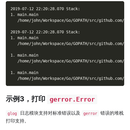
2019-07-12 22:20:28.070 Stack:
1. main.main
   /home/john/Workspace/Go/GOPATH/src/github.com/go
2019-07-12 22:20:28.070 Stack:
1. main.main
   /home/john/Workspace/Go/GOPATH/src/github.com/go
1. main.main
   /home/john/Workspace/Go/GOPATH/src/github.com/go
1. main.main
   /home/john/Workspace/Go/GOPATH/src/github.com/go
示例3，打印
gerror.Error
日志模块支持对标准错误以及
错误的堆栈
glog
gerror
打印支持。