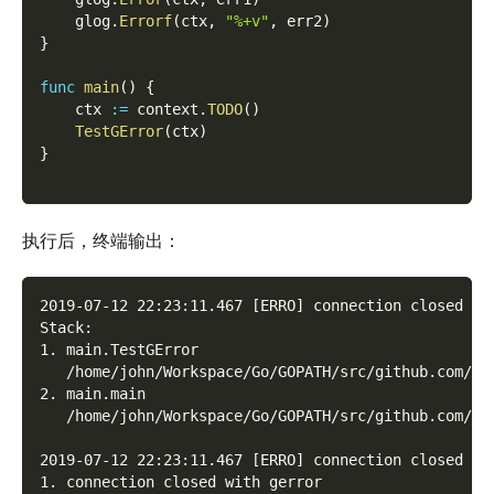
    glog
.
Errorf
(
ctx
,
"%+v"
,
 err2
)
}
func
main
(
)
{
    ctx 
:=
 context
.
TODO
(
)
TestGError
(
ctx
)
}
执行后，终端输出：
2019-07-12 22:23:11.467 [ERRO] connection closed wi
Stack:
1. main.TestGError
   /home/john/Workspace/Go/GOPATH/src/github.com/go
2. main.main
   /home/john/Workspace/Go/GOPATH/src/github.com/go
2019-07-12 22:23:11.467 [ERRO] connection closed wi
1. connection closed with gerror