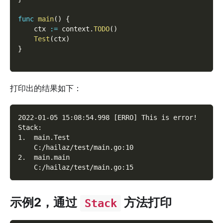
func
main
(
)
{
    ctx 
:=
 context
.
TODO
(
)
Test
(
ctx
)
}
打印出的结果如下：
2022-01-05 15:08:54.998 [ERRO] This is error!
Stack:
1.  main.Test
    C:/hailaz/test/main.go:10
2.  main.main
    C:/hailaz/test/main.go:15
示例2，通过
方法打印
Stack