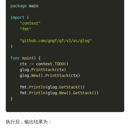
package
 main
import
(
"context"
"fmt"
"github.com/gogf/gf/v2/os/glog"
)
func
main
(
)
{
    ctx 
:=
 context
.
TODO
(
)
    glog
.
PrintStack
(
ctx
)
    glog
.
New
(
)
.
PrintStack
(
ctx
)
    fmt
.
Println
(
glog
.
GetStack
(
)
)
    fmt
.
Println
(
glog
.
New
(
)
.
GetStack
(
)
)
}
执行后，输出结果为：