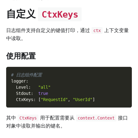
自定义
CtxKeys
日志组件支持自定义的键值打印，通过
上下文变量
ctx
中读取。
使用配置
# 日志组件配置
logger
:
Level
:
"all"
Stdout
:
true
CtxKeys
:
[
"RequestId"
,
"UserId"
]
其中
用于配置需要从
接口
CtxKeys
context.Context
对象中读取并输出的键名。