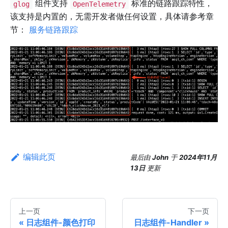
组件支持
标准的链路跟踪特性，
glog
OpenTelemetry
该支持是内置的，无需开发者做任何设置，具体请参考章
节：
服务链路跟踪
编辑此页
最后
由
John
于
2024年11月
13日
更新
上一页
下一页
日志组件-颜色打印
日志组件-Handler