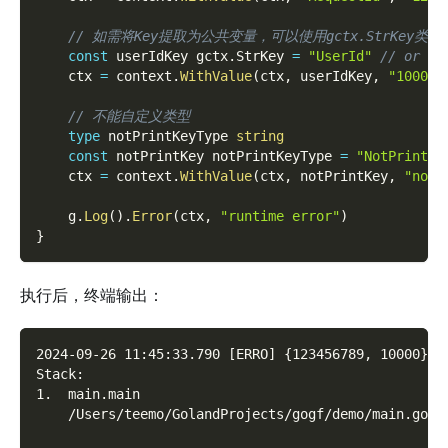
// 如需将Key提取为公共变量，可以使用gctx.StrKey类型
const
 userIdKey gctx
.
StrKey 
=
"UserId"
// or co
    ctx 
=
 context
.
WithValue
(
ctx
,
 userIdKey
,
"10000"
// 不能自定义类型
type
 notPrintKeyType 
string
const
 notPrintKey notPrintKeyType 
=
"NotPrintKe
    ctx 
=
 context
.
WithValue
(
ctx
,
 notPrintKey
,
"notP
    g
.
Log
(
)
.
Error
(
ctx
,
"runtime error"
)
}
执行后，终端输出：
2024-09-26 11:45:33.790 [ERRO] {123456789, 10000} r
Stack:
1.  main.main
    /Users/teemo/GolandProjects/gogf/demo/main.go:2