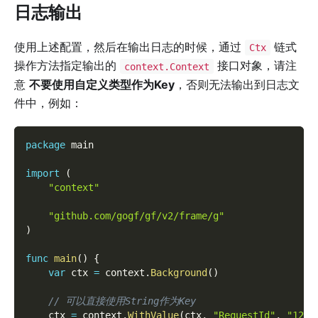
日志输出
使用上述配置，然后在输出日志的时候，通过
链式
Ctx
操作方法指定输出的
接口对象，请注
context.Context
意
不要使用自定义类型作为Key
，否则无法输出到日志文
件中，例如：
package
 main
import
(
"context"
"github.com/gogf/gf/v2/frame/g"
)
func
main
(
)
{
var
 ctx 
=
 context
.
Background
(
)
// 可以直接使用String作为Key
    ctx 
=
 context
.
WithValue
(
ctx
,
"RequestId"
,
"1234