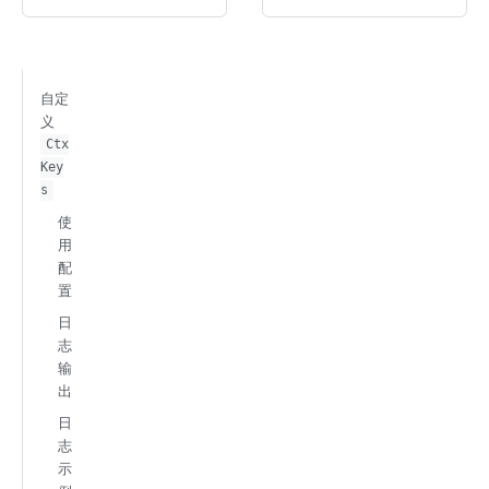
自定
义
Ctx
Key
s
使
用
配
置
日
志
输
出
日
志
示