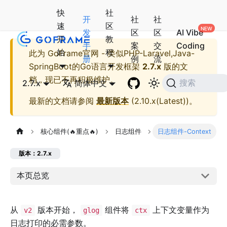
快
社
开
社
社
速
区
发
区
区
AI Vibe
开
教
手
案
交
Coding
始
程
此为
GoFrame官网 - 类似PHP-Laravel,Java-
册
例
流
SpringBoot的Go语言开发框架
2.7.x
版的文
档，现已不再积极维护。
2.7.x
简体中文
搜索
最新的文档请参阅
最新版本
(
2.10.x(Latest)
)。
核心组件(🔥重点🔥)
日志组件
日志组件-Context
版本：2.7.x
本页总览
从
版本开始，
组件将
上下文变量作为
v2
glog
ctx
日志打印的必需参数。