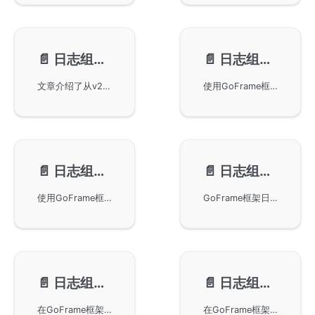
📄️
日志组件-Handler
📄️
日志组件-JSON格式
文章介绍了从v2.0版本开始，GoFrame框架的glog组件新增的可自定义日志处理的Handler特性。开发者可以通过Handler实现日志输出的自定义内容，例如将日志转为Json格式输出或者输出至第三方服务如Graylog。详细示例展示了如何在GoFrame框架中使用Handler进行日志处理。
使用GoFrame框架中的glog组件以JSON格式输出日志，适合日志分析工具解析。您将学习如何通过map或struct参数实现JSON日志格式输出，以及结合gjson.MustEncode方法实现更复杂的JSON内容输出。
📄️
日志组件-异步输出
📄️
日志组件-堆栈打印
使用GoFrame框架进行日志的异步输出，以提高日志打印的效率。您可以通过SetAsync或链式方法设置异步输出，异步输出能够减少资源占用，但需注意可能导致日志乱序的问题。
GoFrame框架日志组件中堆栈打印的功能，该功能允许开发者自动打印日志调用方法的堆栈信息，并可以通过多种方法获取或打印堆栈信息。这些功能对于调试错误日志信息非常有用，特别是在处理复杂应用程序时。本文通过代码示例展示了如何使用这些功能，帮助开发者更好地理解和应用日志组件的堆栈打印特性。
📄️
日志组件-调试信息
📄️
日志组件-Writer接口
在GoFrame框架中使用Debug/Debugf方法进行调试信息记录的方式，适用于开发和测试环境。通过代码示例演示如何使用SetDebug方法控制调试信息的输出，以及通过命令行参数和环境变量关闭调试日志的操作。
在GoFrame框架中使用glog模块的Writer接口来自定义日志输出。通过实现自定义Writer对象，可以灵活地将日志输出到不同的目标如文件、标准输出和Graylog等。此外，还提供了示例代码说明如何实现日志HOOK功能，以便及时将严重错误通知到监控服务。