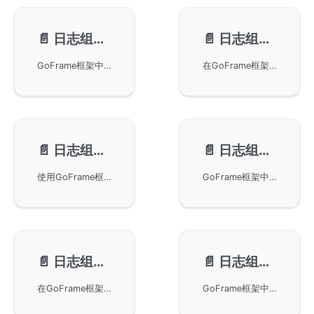
📄️
日志组件-配置管理
📄️
日志组件-日志级别
GoFrame框架中日志组件的配置管理功能，包括如何通过配置文件和配置方法管理Logger对象。日志组件支持多种配置格式，模块化设计使其能独立地进行日志输出配置。配置项涵盖日志路径、输出级别和终端显示等，日志级别支持多种模式，确保灵活记录各级别信息。
在GoFrame框架中使用日志组件来管理和设定日志级别，包括SetLevel、SetLevelStr和SetLevelPrint方法的具体用法示例。我们还讨论了如何通过不同的日志级别名称来过滤和显示日志内容，实现灵活的日志管理。
📄️
日志组件-文件目录
📄️
日志组件-链式操作
使用GoFrame框架中的日志组件设置日志文件的名称和目录路径。通过SetFile方法，用户可以自定义日志文件的格式并支持gtime时间格式。通过SetPath方法，用户可以将日志内容写入指定目录，并利用gfpool优化文件写入效率。
GoFrame框架中的glog模块，支持链式操作的日志功能。包括设置日志输出路径、日志文件分类、日志级别、开启trace打印等功能。此外，提供如何设置文件回溯值，实现异步输出日志的示例代码和应用场景。全面优化日志使用体验。
📄️
日志组件-颜色打印
📄️
日志组件-Context
在GoFrame框架中使用日志组件的颜色打印功能，以提高日志的可查看性。通过添加字体颜色来突出显示不同的日志等级，包括Debug、Info、Notice、Warning、Error等。此外，本文还提供了在配置文件以及代码中启用日志颜色打印的示例，并说明了默认情况下不同日志等级对应的颜色设置。
GoFrame框架中glog日志组件的使用，特别是如何通过Context上下文变量实现日志打印。文章详细讲解了自定义CtxKeys的配置和使用示例，并提供了链路跟踪支持的功能。此外，还涉及了日志Handler的实现，以帮助开发者更好地集成日志功能。