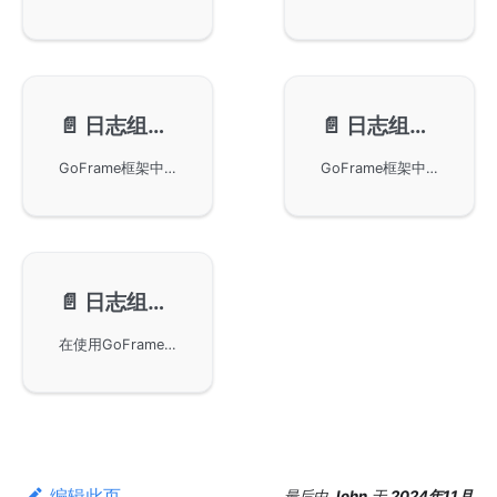
📄️
日志组件-Flags特性
📄️
日志组件-Rotate特性
GoFrame框架中日志组件的Flags特性，说明如何通过不同的常量组合来控制日志输出的额外特性，包括异步输出、调用行号信息打印以及多种时间格式的选择。这些特性能够帮助开发者实现更灵活的日志记录和调试。
GoFrame框架中glog组件的日志滚动切分特性，包括通过设置日志文件名称按照日期输出、通过设置RotateSize和RotateExpire进行日志滚动切分、支持日志文件压缩与备份、配置示例，以及注意事项等内容。提供详细的配置项说明和示例代码，帮助开发者更好地管理日志文件。
📄️
日志组件-常见问题
在使用GoFrame框架进行日志记录时，打印error变量的堆栈信息，而不是打印日志方法调用时的堆栈。提供了具体的Go代码示例，帮助开发者更准确地进行错误日志的记录和调试。
编辑此页
最后
由
John
于
2024年11月