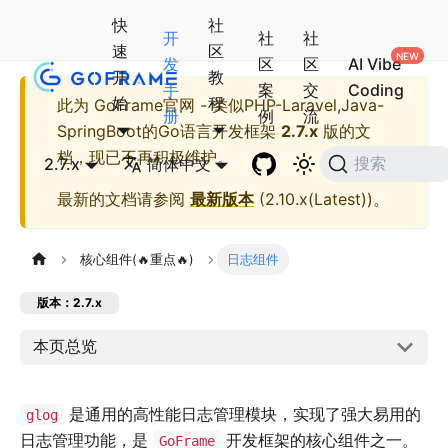
快
社
开
社
社
速
区
发
区
区
AI Vibe
开
教
手
案
交
Coding
始
程
此为
GoFrame官网 - 类似PHP-Laravel,Java-
册
例
流
SpringBoot的Go语言开发框架
2.7.x
版的文
档，现已不再积极维护。
2.7.x
简体中文
搜索
最新的文档请参阅
最新版本
(
2.10.x(Latest)
)。
核心组件(🔥重点🔥)
日志组件
版本：2.7.x
本页总览
是通用的高性能日志管理模块，实现了强大易用的
glog
日志管理功能，是
开发框架的核心组件之一。
GoFrame