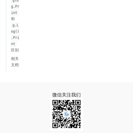
glo
g.Pr
int
和
g.L
og()
.Pri
nt
区别
相关
文档
微信关注我们