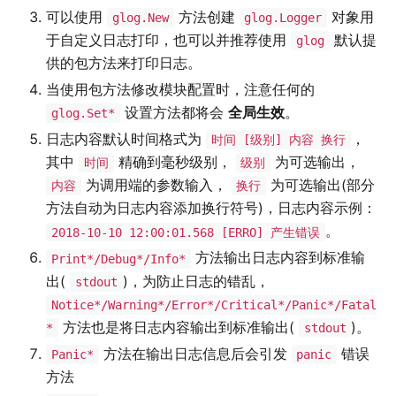
可以使用
方法创建
对象用
glog.New
glog.Logger
于自定义日志打印，也可以并推荐使用
默认提
glog
供的包方法来打印日志。
当使用包方法修改模块配置时，注意任何的
设置方法都将会
全局生效
。
glog.Set*
日志内容默认时间格式为
，
时间 [级别] 内容 换行
其中
精确到毫秒级别，
为可选输出，
时间
级别
为调用端的参数输入，
为可选输出(部分
内容
换行
方法自动为日志内容添加换行符号)，日志内容示例：
。
2018-10-10 12:00:01.568 [ERRO] 产生错误
方法输出日志内容到标准输
Print*/Debug*/Info*
出(
)，为防止日志的错乱，
stdout
Notice*/Warning*/Error*/Critical*/Panic*/Fatal
方法也是将日志内容输出到标准输出(
)。
*
stdout
方法在输出日志信息后会引发
错误
Panic*
panic
方法