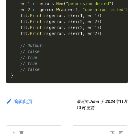
    err1 
:=
 errors
.
New
(
"permission denied"
)
    err2 
:=
 gerror
.
Wrap
(
err1
,
"operation failed"
)
    fmt
.
Println
(
gerror
.
Is
(
err1
,
 err1
)
)
    fmt
.
Println
(
gerror
.
Is
(
err2
,
 err2
)
)
    fmt
.
Println
(
gerror
.
Is
(
err2
,
 err1
)
)
    fmt
.
Println
(
gerror
.
Is
(
err1
,
 err2
)
)
// Output:
// false
// true
// true
// false
}
编辑此页
最后
由
John
于
2024年11月
13日
更新
上一页
下一页