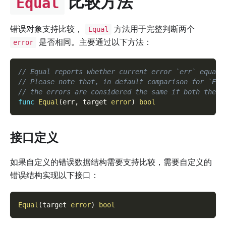
比较方法
Equal
错误对象支持比较，
方法用于完整判断两个
Equal
是否相同。主要通过以下方法：
error
// Equal reports whether current error `err` equals
// Please note that, in default comparison for `Err
// the errors are considered the same if both the `
func
Equal
(
err
,
 target 
error
)
bool
接口定义
如果自定义的错误数据结构需要支持比较，需要自定义的
错误结构实现以下接口：
Equal
(
target 
error
)
bool