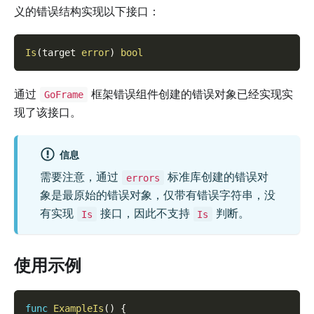
义的错误结构实现以下接口：
Is
(
target 
error
)
bool
通过
框架错误组件创建的错误对象已经实现实
GoFrame
现了该接口。
信息
需要注意，通过
标准库创建的错误对
errors
象是最原始的错误对象，仅带有错误字符串，没
有实现
接口，因此不支持
判断。
Is
Is
使用示例
func
ExampleIs
(
)
{