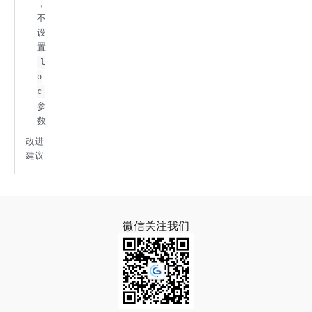
，
不
设
置
l
o
c
参
数
改进
建议
微信关注我们