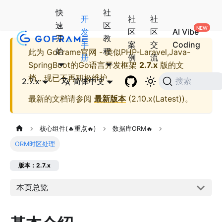
快
社
开
社
社
速
区
发
区
区
AI Vibe
开
教
手
案
交
Coding
始
程
此为
GoFrame官网 - 类似PHP-Laravel,Java-
册
例
流
SpringBoot的Go语言开发框架
2.7.x
版的文
档，现已不再积极维护。
2.7.x
简体中文
搜索
最新的文档请参阅
最新版本
(
2.10.x(Latest)
)。
核心组件(🔥重点🔥)
数据库ORM🔥
ORM时区处理
版本：2.7.x
本页总览