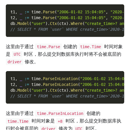
t1
,
_
:=
 time
.
Parse
(
"2006-01-02 15:04:05"
,
"2020-10
t2
,
_
:=
 time
.
Parse
(
"2006-01-02 15:04:05"
,
"2020-10
db
.
Model
(
"user"
)
.
Ctx
(
ctx
)
.
Where
(
"create_time>? and 
// SELECT * FROM `user` WHERE create_time>'2020-10-
这里由于通过
创建的
时间对象
time.Parse
time.Time
是
时区，那么提交到数据库执行时将不会被底层的
UTC
修改。
driver
t1
,
_
:=
 time
.
ParseInLocation
(
"2006-01-02 15:04:05"
t2
,
_
:=
 time
.
ParseInLocation
(
"2006-01-02 15:04:05"
db
.
Model
(
"user"
)
.
Ctx
(
ctx
)
.
Where
(
"create_time>? and 
// SELECT * FROM `user` WHERE create_time>'2020-10-
这里由于通过
创建的
time.ParseInLocation
时间对象是
时区，那么提交到数据库执
time.Time
+8
行时会被底层的
修改为
时区。
driver
UTC