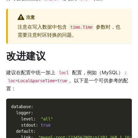
注意
注意在写入数据中包含
参数时，也
time.Time
需要注意时区转换的问题。
改进建议
建议在配置中统一加上
配置，例如（MySQL）：
locl
。以下是一个可供参考的配
loc=Local&parseTime=true
置：
database
:
logger
:
level
:
"all"
stdout
:
true
default
:
link
:
"mysql:root:12345678@tcp(192.168.1.10:33