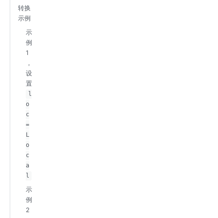
转换
示例
示
例
1
，
设
置
l
o
c
=
L
o
c
a
l
示
例
2