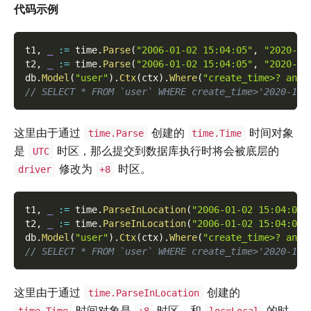
代码示例
t1
,
_
:=
 time
.
Parse
(
"2006-01-02 15:04:05"
,
"2020-10
t2
,
_
:=
 time
.
Parse
(
"2006-01-02 15:04:05"
,
"2020-10
db
.
Model
(
"user"
)
.
Ctx
(
ctx
)
.
Where
(
"create_time>? and 
// SELECT * FROM `user` WHERE create_time>'2020-10-
这里由于通过
创建的
时间对象
time.Parse
time.Time
是
时区，那么提交到数据库执行时将会被底层的
UTC
修改为
时区。
driver
+8
t1
,
_
:=
 time
.
ParseInLocation
(
"2006-01-02 15:04:05"
t2
,
_
:=
 time
.
ParseInLocation
(
"2006-01-02 15:04:05"
db
.
Model
(
"user"
)
.
Ctx
(
ctx
)
.
Where
(
"create_time>? and 
// SELECT * FROM `user` WHERE create_time>'2020-10-
这里由于通过
创建的
time.ParseInLocation
时间对象是
时区，和
的时