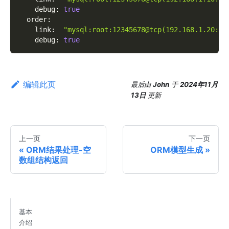
debug
:
true
order
:
link
:
"mysql:root:12345678@tcp(192.168.1.20:33
debug
:
true
编辑此页
最后
由
John
于
2024年11月
13日
更新
上一页
下一页
ORM结果处理-空
ORM模型生成
数组结构返回
基本
介绍