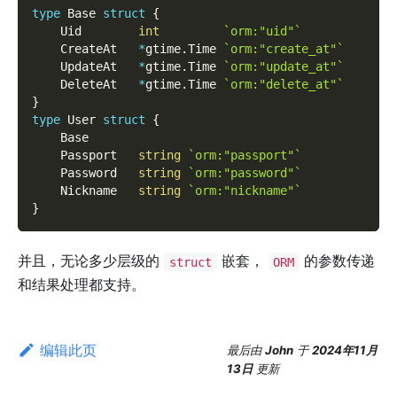
type
 Base 
struct
{
    Uid        
int
`orm:"uid"`
    CreateAt   
*
gtime
.
Time 
`orm:"create_at"`
    UpdateAt   
*
gtime
.
Time 
`orm:"update_at"`
    DeleteAt   
*
gtime
.
Time 
`orm:"delete_at"`
}
type
 User 
struct
{
    Base
    Passport   
string
`orm:"passport"`
    Password   
string
`orm:"password"`
    Nickname   
string
`orm:"nickname"`
}
并且，无论多少层级的
嵌套，
的参数传递
struct
ORM
和结果处理都支持。
编辑此页
最后
由
John
于
2024年11月
13日
更新