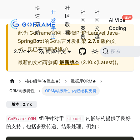
快
社
开
社
社
速
区
发
区
区
AI Vibe
开
教
手
案
交
Coding
始
程
此为
GoFrame官网 - 类似PHP-Laravel,Java-
册
例
流
SpringBoot的Go语言开发框架
2.7.x
版的文
档，现已不再积极维护。
2.7.x
简体中文
搜索
最新的文档请参阅
最新版本
(
2.10.x(Latest)
)。
核心组件(🔥重点🔥)
数据库ORM🔥
ORM高级特性
ORM高级特性-内嵌结构支持
版本：2.7.x
组件针对于
内嵌结构提供了良好
GoFrame ORM
struct
的支持，包括参数传递、结果处理。例如：