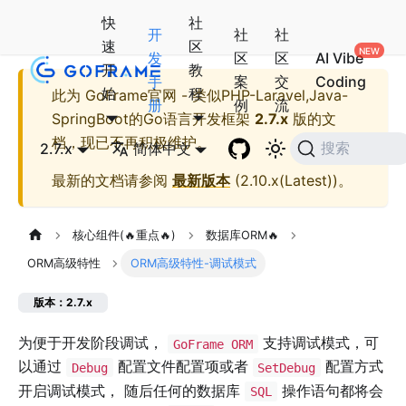
快
社
开
社
社
速
区
发
区
区
AI Vibe
开
教
手
案
交
Coding
始
程
此为
GoFrame官网 - 类似PHP-Laravel,Java-
册
例
流
SpringBoot的Go语言开发框架
2.7.x
版的文
档，现已不再积极维护。
2.7.x
简体中文
搜索
最新的文档请参阅
最新版本
(
2.10.x(Latest)
)。
核心组件(🔥重点🔥)
数据库ORM🔥
ORM高级特性
ORM高级特性-调试模式
版本：2.7.x
为便于开发阶段调试，
支持调试模式，可
GoFrame ORM
以通过
配置文件配置项或者
配置方式
Debug
SetDebug
开启调试模式， 随后任何的数据库
操作语句都将会
SQL