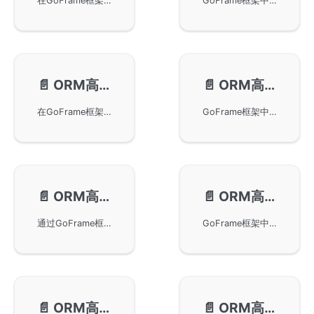
在GoFrame框架中使用ORM的RawSQL特性，通过使用gdb.Raw类型，可以在生成的SQL语句中嵌入自定义的SQL片段，实现更灵活的数据库操作。详细讲解了在Insert、Update和Select操作中使用RawSQL的方法及其示例，确保SQL语句的安全性和灵活性。
GoFrame框架中ORM的高级特性，主要关注SQL捕获和转换功能。通过CatchSQL和ToSQL方法，能够在执行SQL语句前捕获或预估SQL操作，并配合上下文对象实现操作记录与调试。这些功能有助于开发者高效调试和测试数据库操作。
📄️
ORM高级特性-调试模式
📄️
ORM高级特性-日志输出
在GoFrame框架中使用ORM高级特性的调试模式。在开发阶段，通过Debug配置文件配置项或SetDebug配置方式，可以开启调试模式，使数据库SQL操作语句以DEBUG级别输出到终端或日志文件中，便于开发者进行问题排查和性能优化。
GoFrame框架中ORM组件的日志输出功能，重点讲解了如何通过SetLogger和GetLogger方法设置日志，以及如何在配置文件中启用日志输出功能。文中示例展示了SQL语句的调试过程，包括日志级别、执行耗时、SQL语句等详细信息，帮助用户更好地理解和调试应用程序中的数据库操作。
📄️
ORM高级特性-字段映射
📄️
ORM高级特性-空跑特性
通过GoFrame框架的ORM高级特性，可实现自动化字段映射和识别。使用Map或Struct类型参数时，可自动匹配数据表字段名称，大幅减少开发者在数据字段与业务属性间人工匹配的工作量。此外，通过设计接口并在内存中缓存字段信息，提升数据操作效率。本文还展示了如何通过实际示例实现用户和医生信息的高效查询。
GoFrame框架中的ORM空跑特性，该特性通过DryRun配置项启用，可以在不开启实际写入、更新、删除操作的情况下调试SQL语句。本文提供了详细的配置示例以及如何利用命令行参数和环境变量全局修改该特性的使用方法，帮助开发者在开发过程中验证SQL执行的正确性。
📄️
ORM高级特性-类型识别
📄️
ORM高级特性-类型转换