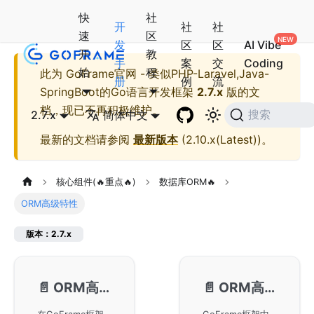
快
社
开
社
社
速
区
发
区
区
AI Vibe
开
教
手
案
交
Coding
始
程
此为
GoFrame官网 - 类似PHP-Laravel,Java-
册
例
流
SpringBoot的Go语言开发框架
2.7.x
版的文
档，现已不再积极维护。
2.7.x
简体中文
搜索
最新的文档请参阅
最新版本
(
2.10.x(Latest)
)。
核心组件(🔥重点🔥)
数据库ORM🔥
ORM高级特性
版本：2.7.x
📄️
ORM高级特性-RawSQL
📄️
ORM高级特性-SQL捕获