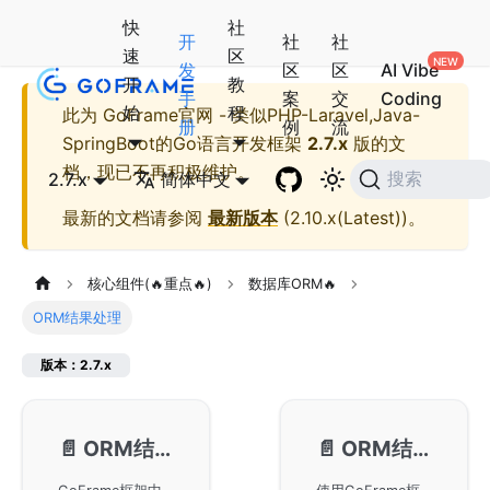
快
社
开
社
社
速
区
发
区
区
AI Vibe
开
教
手
案
交
Coding
始
程
此为
GoFrame官网 - 类似PHP-Laravel,Java-
册
例
流
SpringBoot的Go语言开发框架
2.7.x
版的文
档，现已不再积极维护。
2.7.x
简体中文
搜索
最新的文档请参阅
最新版本
(
2.10.x(Latest)
)。
核心组件(🔥重点🔥)
数据库ORM🔥
ORM结果处理
版本：2.7.x
📄️
ORM结果处理-结果类型
📄️
ORM结果处理-为空判断