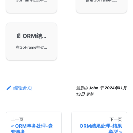
GoFrame框架中ORM结果处理的几种结果类型，包括Value、Record和Result的数据结构定义。通过示例详细讲解了如何将数据表记录转换为struct对象，以及Result/Record类型在特定字段检索场景下的应用。
使用GoFrame框架进行ORM结果处理中的为空判断。包括处理数据集合、多条数据记录、数据字段值，以及Struct对象和Struct数组的结果处理方法。通过使用IsEmpty和IsNil等方法，可以轻松地判断查询结果是否为空。
📄️
ORM结果处理-空数组结构返回
在GoFrame框架中处理ORM查询结果，当未查询到数据时，通过初始化空数组避免返回null值，从而增强与前端的友好交互。这种改进可以在数据需要展示于网页时，确保返回格式的预测性与稳定性。
编辑此页
最后
由
John
于
2024年11月
13日
更新
上一页
下一页
ORM事务处理-嵌
ORM结果处理-结果
套事务
类型