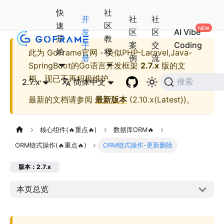
快
社
开
社
社
速
区
发
区
区
AI Vibe
开
教
手
案
交
Coding
始
程
此为
GoFrame官网 - 类似PHP-Laravel,Java-
册
例
流
SpringBoot的Go语言开发框架
2.7.x
版的文
档，现已不再积极维护。
2.7.x
简体中文
搜索
最新的文档请参阅
最新版本
(
2.10.x(Latest)
)。
核心组件(🔥重点🔥)
数据库ORM🔥
ORM链式操作(🔥重点🔥)
ORM链式操作-更新删除
版本：2.7.x
本页总览