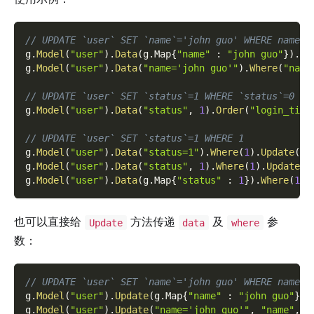
// UPDATE `user` SET `name`='john guo' WHERE name='
g
.
Model
(
"user"
)
.
Data
(
g
.
Map
{
"name"
:
"john guo"
}
)
.
Wh
g
.
Model
(
"user"
)
.
Data
(
"name='john guo'"
)
.
Where
(
"name
// UPDATE `user` SET `status`=1 WHERE `status`=0 OR
g
.
Model
(
"user"
)
.
Data
(
"status"
,
1
)
.
Order
(
"login_time
// UPDATE `user` SET `status`=1 WHERE 1
g
.
Model
(
"user"
)
.
Data
(
"status=1"
)
.
Where
(
1
)
.
Update
(
)
g
.
Model
(
"user"
)
.
Data
(
"status"
,
1
)
.
Where
(
1
)
.
Update
(
)
g
.
Model
(
"user"
)
.
Data
(
g
.
Map
{
"status"
:
1
}
)
.
Where
(
1
)
.
也可以直接给
方法传递
及
参
Update
data
where
数：
// UPDATE `user` SET `name`='john guo' WHERE name='
g
.
Model
(
"user"
)
.
Update
(
g
.
Map
{
"name"
:
"john guo"
}
,
g
.
Model
(
"user"
)
.
Update
(
"name='john guo'"
,
"name"
,
"