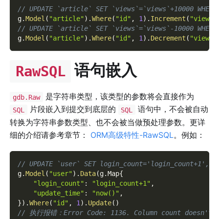
// UPDATE `article` SET `views`=`views`+10000 WHERE
g
.
Model
(
"article"
)
.
Where
(
"id"
,
1
)
.
Increment
(
"views"
// UPDATE `article` SET `views`=`views`-10000 WHERE
g
.
Model
(
"article"
)
.
Where
(
"id"
,
1
)
.
Decrement
(
"views"
语句嵌入
RawSQL
是字符串类型，该类型的参数将会直接作为
gdb.Raw
片段嵌入到提交到底层的
语句中，不会被自动
SQL
SQL
转换为字符串参数类型、也不会被当做预处理参数。更详
细的介绍请参考章节：
ORM高级特性-RawSQL
。例如：
// UPDATE `user` SET login_count='login_count+1',up
g
.
Model
(
"user"
)
.
Data
(
g
.
Map
{
"login_count"
:
"login_count+1"
,
"update_time"
:
"now()"
,
}
)
.
Where
(
"id"
,
1
)
.
Update
(
)
// 执行报错：Error Code: 1136. Column count doesn't m