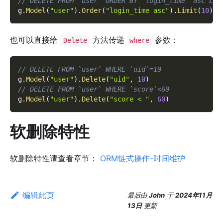
// DELETE FROM `user` ORDER BY `login_time` asc LIM
g
.
Model
(
"user"
)
.
Order
(
"login_time asc"
)
.
Limit
(
10
)
.
D
也可以直接给
方法传递
参数：
Delete
where
// DELETE FROM `user` WHERE `uid`=10
g
.
Model
(
"user"
)
.
Delete
(
"uid"
,
10
)
// DELETE FROM `user` WHERE `score`<60
g
.
Model
(
"user"
)
.
Delete
(
"score < "
,
60
)
软删除特性
软删除特性请查看章节：
ORM链式操作-时间维护
编辑此页
最后
由
John
于
2024年11月
13日
更新