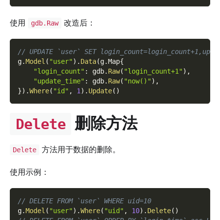
使用
改造后：
gdb.Raw
// UPDATE `user` SET login_count=login_count+1,upda
g
.
Model
(
"user"
)
.
Data
(
g
.
Map
{
"login_count"
:
 gdb
.
Raw
(
"login_count+1"
)
,
"update_time"
:
 gdb
.
Raw
(
"now()"
)
,
}
)
.
Where
(
"id"
,
1
)
.
Update
(
)
删除方法
Delete
方法用于数据的删除。
Delete
使用示例：
// DELETE FROM `user` WHERE uid=10
g
.
Model
(
"user"
)
.
Where
(
"uid"
,
10
)
.
Delete
(
)