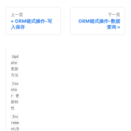
上一页
下一页
ORM链式操作-写
ORM链式操作-数据
入保存
查询
Upd
ate
更新
方法
Cou
nte
更
r
新特
性
Inc
reme
nt/D