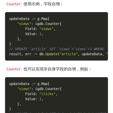
使用示例，字段自增：
Counter
updateData 
:=
 g
.
Map
{
"views"
:
&
gdb
.
Counter
{
        Field
:
"views"
,
        Value
:
1
,
}
,
}
// UPDATE `article` SET `views`=`views`+1 WHERE `id
result
,
 err 
:=
 db
.
Update
(
"article"
,
 updateData
,
"id
也可以实现非自身字段的自增，例如：
Counter
updateData 
:=
 g
.
Map
{
"views"
:
&
gdb
.
Counter
{
        Field
:
"clicks"
,
        Value
:
1
,
}
,
}