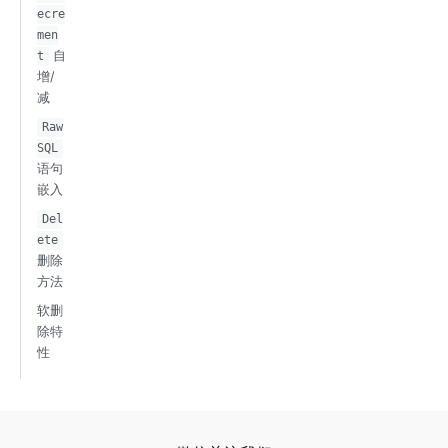
ecre
men
自
t
增/
减
Raw
SQL
语句
嵌入
Del
ete
删除
方法
软删
除特
性