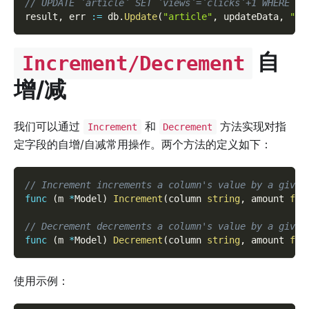
// UPDATE `article` SET `views`=`clicks`+1 WHERE `i
result
,
 err 
:=
 db
.
Update
(
"article"
,
 updateData
,
"id
自
Increment/Decrement
增/减
我们可以通过
和
方法实现对指
Increment
Decrement
定字段的自增/自减常用操作。两个方法的定义如下：
// Increment increments a column's value by a given
func
(
m 
*
Model
)
Increment
(
column 
string
,
 amount 
flo
// Decrement decrements a column's value by a given
func
(
m 
*
Model
)
Decrement
(
column 
string
,
 amount 
flo
使用示例：