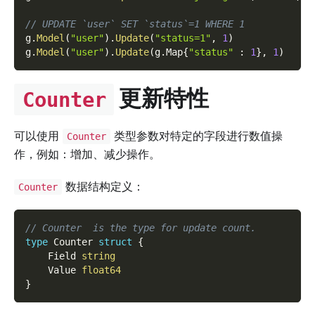
// UPDATE `user` SET `status`=1 WHERE 1
g
.
Model
(
"user"
)
.
Update
(
"status=1"
,
1
)
g
.
Model
(
"user"
)
.
Update
(
g
.
Map
{
"status"
:
1
}
,
1
)
更新特性
Counter
可以使用
类型参数对特定的字段进行数值操
Counter
作，例如：增加、减少操作。
数据结构定义：
Counter
// Counter  is the type for update count.
type
 Counter 
struct
{
    Field 
string
    Value 
float64
}