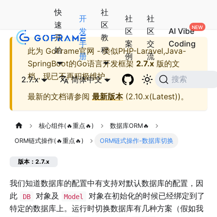
快
社
开
社
社
速
区
发
区
区
AI Vibe
开
教
手
案
交
Coding
始
程
此为
GoFrame官网 - 类似PHP-Laravel,Java-
册
例
流
SpringBoot的Go语言开发框架
2.7.x
版的文
档，现已不再积极维护。
2.7.x
简体中文
搜索
最新的文档请参阅
最新版本
(
2.10.x(Latest)
)。
核心组件(🔥重点🔥)
数据库ORM🔥
ORM链式操作(🔥重点🔥)
ORM链式操作-数据库切换
版本：2.7.x
我们知道数据库的配置中有支持对默认数据库的配置，因
此
对象及
对象在初始化的时候已经绑定到了
DB
Model
特定的数据库上。运行时切换数据库有几种方案（假如我