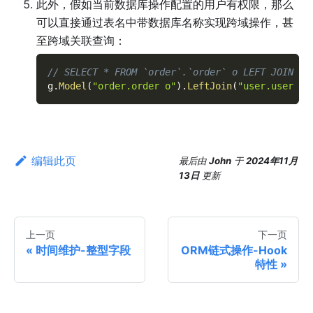
此外，假如当前数据库操作配置的用户有权限，那么
可以直接通过表名中带数据库名称实现跨域操作，甚
至跨域关联查询：
// SELECT * FROM `order`.`order` o LEFT JOIN `u
g
.
Model
(
"order.order o"
)
.
LeftJoin
(
"user.user u"
编辑此页
最后
由
John
于
2024年11月
13日
更新
上一页
下一页
时间维护-整型字段
ORM链式操作-Hook
特性