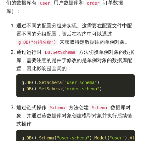
们的数据库有
用户数据库和
订单数据
user
order
库）：
通过不同的配置分组来实现。这需要在配置文件中配
置不同的分组配置，随后在程序中可以通过
来获取特定数据库的单例对象。
g.DB("分组名称")
通过运行时
方法切换单例对象的数据
DB.SetSchema
库，需要注意的是由于修改的是单例对象的数据库配
置，因此影响是全局的：
g
.
DB
(
)
.
SetSchema
(
"user-schema"
)
g
.
DB
(
)
.
SetSchema
(
"order-schema"
)
通过链式操作
方法创建
数据库对
Schema
Schema
象，并通过该数据库对象创建模型对象并执行后续链
式操作：
g
.
DB
(
)
.
Schema
(
"user-schema"
)
.
Model
(
"user"
)
.
All
(