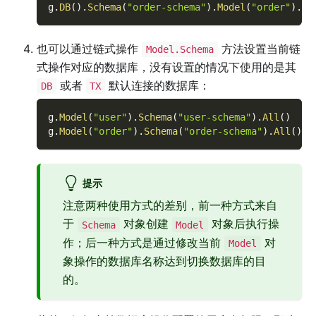
g
.
DB
(
)
.
Schema
(
"order-schema"
)
.
Model
(
"order"
)
.
Al
也可以通过链式操作
方法设置当前链
Model.Schema
式操作对应的数据库，没有设置的情况下使用的是其
或者
默认连接的数据库：
DB
TX
g
.
Model
(
"user"
)
.
Schema
(
"user-schema"
)
.
All
(
)
g
.
Model
(
"order"
)
.
Schema
(
"order-schema"
)
.
All
(
)
提示
注意两种使用方式的差别，前一种方式来自
于
对象创建
对象后执行操
Schema
Model
作；后一种方式是通过修改当前
对
Model
象操作的数据库名称达到切换数据库的目
的。