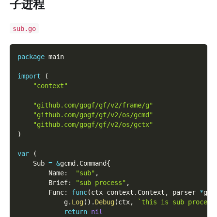
子进程
sub.go
package
 main
import
(
"context"
"github.com/gogf/gf/v2/frame/g"
"github.com/gogf/gf/v2/os/gcmd"
"github.com/gogf/gf/v2/os/gctx"
)
var
(
    Sub 
=
&
gcmd
.
Command
{
        Name
:
"sub"
,
        Brief
:
"sub process"
,
        Func
:
func
(
ctx context
.
Context
,
 parser 
*
gcm
            g
.
Log
(
)
.
Debug
(
ctx
,
`this is sub process
return
nil