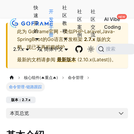
快
社
开
社
社
速
区
发
区
区
AI Vibe
开
教
手
案
交
Coding
始
程
此为
GoFrame官网 - 类似PHP-Laravel,Java-
册
例
流
SpringBoot的Go语言开发框架
2.7.x
版的文
档，现已不再积极维护。
2.7.x
简体中文
搜索
最新的文档请参阅
最新版本
(
2.10.x(Latest)
)。
核心组件(🔥重点🔥)
命令管理
命令管理-链路跟踪
版本：2.7.x
本页总览