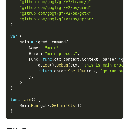
"github.com/gogf/gf/v2/frame/g"
"github.com/gogf/gf/v2/os/gcmd"
"github.com/gogf/gf/v2/os/gctx"
"github.com/gogf/gf/v2/os/gproc"
)
var
(
    Main 
=
&
gcmd
.
Command
{
        Name
:
"main"
,
        Brief
:
"main process"
,
        Func
:
func
(
ctx context
.
Context
,
 parser 
*
gcm
            g
.
Log
(
)
.
Debug
(
ctx
,
`this is main proces
return
 gproc
.
ShellRun
(
ctx
,
`go run sub.
}
,
}
)
func
main
(
)
{
    Main
.
Run
(
gctx
.
GetInitCtx
(
)
)
}