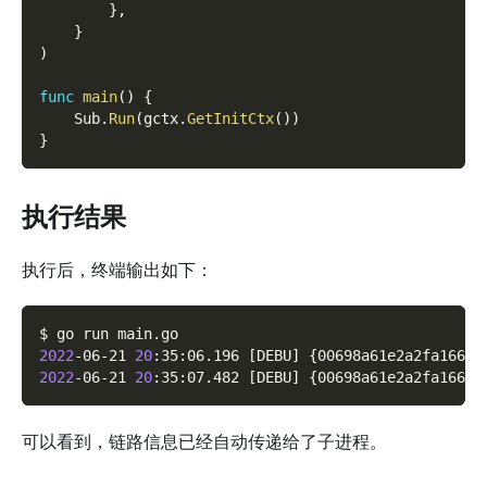
}
,
}
)
func
main
(
)
{
    Sub
.
Run
(
gctx
.
GetInitCtx
(
)
)
}
执行结果
执行后，终端输出如下：
$ go run main.go
2022
-06-21 
20
:35:06.196 
[
DEBU
]
{
00698a61e2a2fa1661d
2022
-06-21 
20
:35:07.482 
[
DEBU
]
{
00698a61e2a2fa1661d
可以看到，链路信息已经自动传递给了子进程。