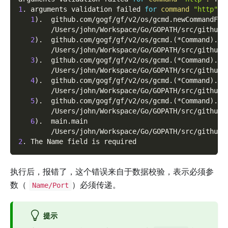
1
. arguments validation failed 
for
command
"http"
1
)
.  github.com/gogf/gf/v2/os/gcmd.newCommandFro
        /Users/john/Workspace/Go/GOPATH/src/github.
2
)
.  github.com/gogf/gf/v2/os/gcmd.
(
*Command
)
.do
        /Users/john/Workspace/Go/GOPATH/src/github.
3
)
.  github.com/gogf/gf/v2/os/gcmd.
(
*Command
)
.Ru
        /Users/john/Workspace/Go/GOPATH/src/github.
4
)
.  github.com/gogf/gf/v2/os/gcmd.
(
*Command
)
.Ru
        /Users/john/Workspace/Go/GOPATH/src/github.
5
)
.  github.com/gogf/gf/v2/os/gcmd.
(
*Command
)
.Ru
        /Users/john/Workspace/Go/GOPATH/src/github.
6
)
.  main.main
        /Users/john/Workspace/Go/GOPATH/src/github.
2
. The Name field is required
执行后，报错了，这个错误来自于数据校验，表示必须参
数（
）必须传递。
Name/Port
提示