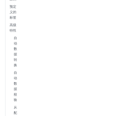
预定
义的
标签
高级
特性
自
动
数
据
转
换
自
动
数
据
校
验
从
配