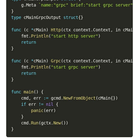
    g
.
Meta 
`name:"grpc" brief:"start grpc server"`
}
type
 cMainGrpcOutput 
struct
{
}
func
(
c 
*
cMain
)
Http
(
ctx context
.
Context
,
 in cMainH
    fmt
.
Println
(
"start http server"
)
return
}
func
(
c 
*
cMain
)
Grpc
(
ctx context
.
Context
,
 in cMainG
    fmt
.
Println
(
"start grpc server"
)
return
}
func
main
(
)
{
    cmd
,
 err 
:=
 gcmd
.
NewFromObject
(
cMain
{
}
)
if
 err 
!=
nil
{
panic
(
err
)
}
    cmd
.
Run
(
gctx
.
New
(
)
)
}