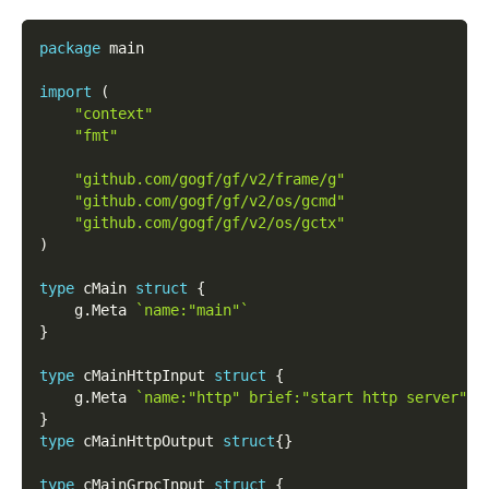
package
 main
import
(
"context"
"fmt"
"github.com/gogf/gf/v2/frame/g"
"github.com/gogf/gf/v2/os/gcmd"
"github.com/gogf/gf/v2/os/gctx"
)
type
 cMain 
struct
{
    g
.
Meta 
`name:"main"`
}
type
 cMainHttpInput 
struct
{
    g
.
Meta 
`name:"http" brief:"start http server"`
}
type
 cMainHttpOutput 
struct
{
}
type
 cMainGrpcInput 
struct
{