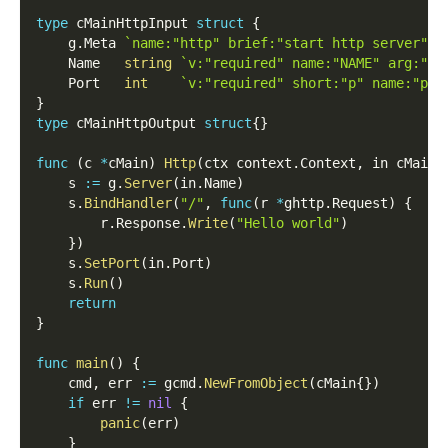
type
 cMainHttpInput 
struct
{
    g
.
Meta 
`name:"http" brief:"start http server"`
    Name   
string
`v:"required" name:"NAME" arg:"tr
    Port   
int
`v:"required" short:"p" name:"por
}
type
 cMainHttpOutput 
struct
{
}
func
(
c 
*
cMain
)
Http
(
ctx context
.
Context
,
 in cMainH
    s 
:=
 g
.
Server
(
in
.
Name
)
    s
.
BindHandler
(
"/"
,
func
(
r 
*
ghttp
.
Request
)
{
        r
.
Response
.
Write
(
"Hello world"
)
}
)
    s
.
SetPort
(
in
.
Port
)
    s
.
Run
(
)
return
}
func
main
(
)
{
    cmd
,
 err 
:=
 gcmd
.
NewFromObject
(
cMain
{
}
)
if
 err 
!=
nil
{
panic
(
err
)
}