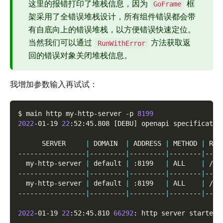
这里的报错打印了堆栈信息，因为
框
GoFrame
架采用了全错误堆栈设计，所有组件错误都会带
有自底向上的错误堆栈，以方便错误快速定位。
当然我们可以通过
方法获取返
RunWithError
回的错误对象关闭堆栈信息。
我增加参数输入再试试：
$ main http my-http-server 
-p
8199
2022
-01-19 
22
:52:45.808 
[
DEBU
]
 openapi specificatio
      SERVER     
|
 DOMAIN  
|
 ADDRESS 
|
 METHOD 
|
 ROU
-----------------
|
---------
|
---------
|
--------
|
----
  my-http-server 
|
 default 
|
 :8199   
|
 ALL    
|
 /  
-----------------
|
---------
|
---------
|
--------
|
----
  my-http-server 
|
 default 
|
 :8199   
|
 ALL    
|
 /* 
-----------------
|
---------
|
---------
|
--------
|
----
2022
-01-19 
22
:52:45.810 
66292
: http server started 