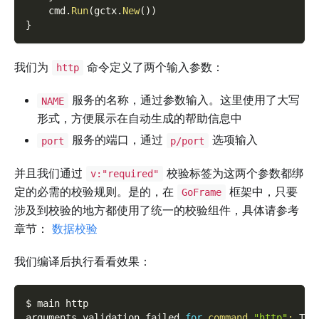
    cmd
.
Run
(
gctx
.
New
(
)
)
}
我们为
命令定义了两个输入参数：
http
服务的名称，通过参数输入。这里使用了大写
NAME
形式，方便展示在自动生成的帮助信息中
服务的端口，通过
选项输入
port
p/port
并且我们通过
校验标签为这两个参数都绑
v:"required"
定的必需的校验规则。是的，在
框架中，只要
GoFrame
涉及到校验的地方都使用了统一的校验组件，具体请参考
章节：
数据校验
我们编译后执行看看效果：
$ main http
arguments validation failed 
for
command
"http"
:
 The