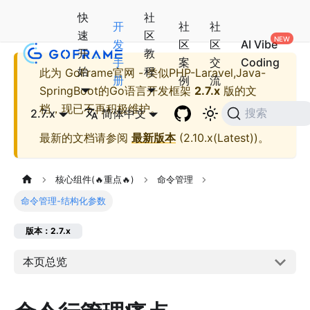
快
社
开
社
社
速
区
发
区
区
AI Vibe
开
教
手
案
交
Coding
始
程
此为
GoFrame官网 - 类似PHP-Laravel,Java-
册
例
流
SpringBoot的Go语言开发框架
2.7.x
版的文
档，现已不再积极维护。
2.7.x
简体中文
搜索
最新的文档请参阅
最新版本
(
2.10.x(Latest)
)。
核心组件(🔥重点🔥)
命令管理
命令管理-结构化参数
版本：2.7.x
本页总览