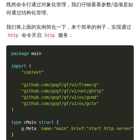
既然命令行通过对象化管理，我们仔细看看参数/选项是如
何通过结构化管理。
我们将上面的实例简化一下，来个简单的例子，实现通过
命令开启
服务：
http
http
package
 main
import
(
"context"
"github.com/gogf/gf/v2/frame/g"
"github.com/gogf/gf/v2/net/ghttp"
"github.com/gogf/gf/v2/os/gcmd"
"github.com/gogf/gf/v2/os/gctx"
)
type
 cMain 
struct
{
    g
.
Meta 
`name:"main" brief:"start http server"`
}