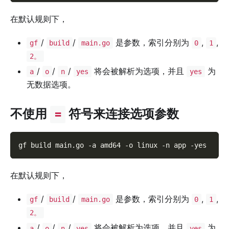
在默认规则下，
/
/
是参数，索引分别为
,
,
gf
build
main.go
0
1
2。
/
/
/
将会被解析为选项，并且
为
a
o
n
yes
yes
无数据选项。
不使用
符号来连接选项参数
=
gf build main.go 
-a
 amd64 
-o
 linux 
-n
 app 
-yes
在默认规则下，
/
/
是参数，索引分别为
,
,
gf
build
main.go
0
1
2。
/
/
/
将会被解析为选项，并且
为
a
o
n
yes
yes