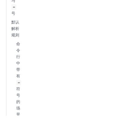
与
=
号
默认
解析
规则
命
令
行
中
带
有
=
符
号
的
场
景
下
不
使