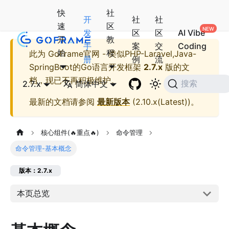
快
社
开
社
社
速
区
发
区
区
AI Vibe
开
教
手
案
交
Coding
始
程
此为
GoFrame官网 - 类似PHP-Laravel,Java-
册
例
流
SpringBoot的Go语言开发框架
2.7.x
版的文
档，现已不再积极维护。
2.7.x
简体中文
搜索
最新的文档请参阅
最新版本
(
2.10.x(Latest)
)。
核心组件(🔥重点🔥)
命令管理
命令管理-基本概念
版本：2.7.x
本页总览