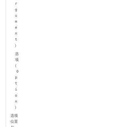
r
g
u
m
e
n
t
)
选
项
(
O
p
t
i
o
n
)
选项
位置