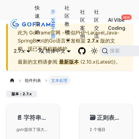
快
社
开
社
社
速
区
发
区
区
AI Vibe
开
教
手
案
交
Coding
始
程
此为
GoFrame官网 - 类似PHP-Laravel,Java-
册
例
流
SpringBoot的Go语言开发框架
2.7.x
版的文
档，现已不再积极维护。
2.7.x
简体中文
搜索
最新的文档请参阅
最新版本
(
2.10.x(Latest)
)。
组件列表
文本处理
版本：2.7.x
📄️
字符串处理-gstr
🗃️
正则表达式-gregex
gstr提供了强大便捷的文本处理组件，包含字符串判断、大小写转换、字符串比较、切分组合、命名转换等多种功能，相较于Golang标准库更加全面丰富。
2 个项目