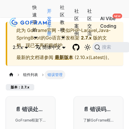
快
社
开
社
社
速
区
发
区
区
AI Vibe
开
教
手
案
交
Coding
始
程
此为
GoFrame官网 - 类似PHP-Laravel,Java-
册
例
流
SpringBoot的Go语言开发框架
2.7.x
版的文
档，现已不再积极维护。
2.7.x
简体中文
搜索
最新的文档请参阅
最新版本
(
2.10.x(Latest)
)。
组件列表
错误管理
版本：2.7.x
📄️
错误处理-gerror
📄️
错误码接口-gcode
GoFrame框架下的gerror模块用于错误处理。gerror模块作为GoFrame的核心组件，提供了统一的错误处理机制，提升了代码的可读性和可维护性，适用于Go语言的软件开发。
了解GoFrame框架中的错误码接口gcode，以及如何在项目中有效地处理错误。本文档详细介绍了错误码接口的功能和使用方法，帮助开发者在GoFrame框架中构建稳定和可靠的应用程序，确保系统的高可用性和可维护性。