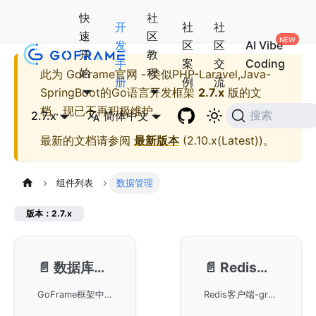
快
社
开
社
社
速
区
发
区
区
AI Vibe
开
教
手
案
交
Coding
始
程
此为
GoFrame官网 - 类似PHP-Laravel,Java-
册
例
流
SpringBoot的Go语言开发框架
2.7.x
版的文
档，现已不再积极维护。
2.7.x
简体中文
搜索
最新的文档请参阅
最新版本
(
2.10.x(Latest)
)。
组件列表
数据管理
版本：2.7.x
📄️
数据库ORM-gdb
📄️
Redis客户端-gredis
GoFrame框架中的gdb模块，该模块是实现数据库ORM功能的核心组件，负责高效的数据操作与管理。在GoFrame框架中，gdb扮演着至关重要的角色，有助于简化数据库的交互和管理。
Redis客户端-gredis模块旨在通过GoFrame框架提供高效的数据库缓存操作，用户可以探索如何在GoFrame框架下优化Redis相关应用，实现高性能的Redis功能。