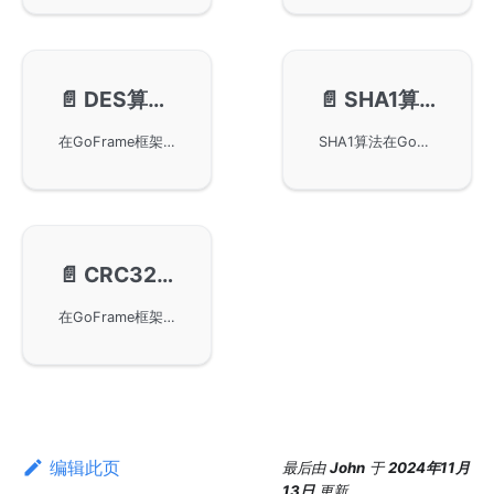
📄️
DES算法-gdes
📄️
SHA1算法-gsha1
在GoFrame框架中使用DES算法的方式，展示了如何通过gdes包实现加密操作。通过链接至官方接口文档以便开发者获取更多技术细节。在包中支持两种补位方式，并对三倍长DES算法的密钥使用进行了特殊说明，以确保数据安全性。
SHA1算法在GoFrame框架中的使用，提供了具体的导入包方法和相关接口文档链接，帮助用户在使用Go语言进行加密和数据安全时有效应用SHA1算法。
📄️
CRC32算法-gcrc32
在GoFrame框架中使用CRC32算法进行数据校验与加密，包括导入库的方式和相关接口文档链接，帮助开发者有效利用gcrc32模块进行数据完整性验证。
编辑此页
最后
由
John
于
2024年11月
13日
更新