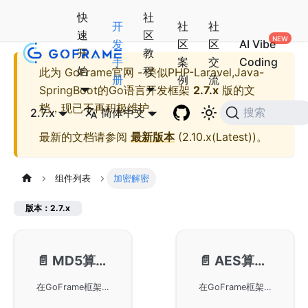
快
社
开
社
社
速
区
发
区
区
AI Vibe
开
教
手
案
交
Coding
始
程
此为
GoFrame官网 - 类似PHP-Laravel,Java-
册
例
流
SpringBoot的Go语言开发框架
2.7.x
版的文
档，现已不再积极维护。
2.7.x
简体中文
搜索
最新的文档请参阅
最新版本
(
2.10.x(Latest)
)。
组件列表
加密解密
版本：2.7.x
📄️
MD5算法-gmd5
📄️
AES算法-gaes
在GoFrame框架中使用MD5算法，通过导入gmd5库进行数据加密。MD5是一种常用的哈希函数，用于保证数据的完整性和安全性。在GoFrame中可以方便地对数据进行MD5加密，实现简单且高效的数据安全保护。
在GoFrame框架中使用AES算法进行数据加解密。通过引入go包以及调用相关功能函数，用户可以实现安全的数据传输和存储。特别注意在加解密过程中如果数据经过其他编码如base64，则需要准确解码和编码，以确保数据的完整性和安全性。