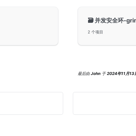
🗃️
并发安全环-gri
2 个项目
最后
由
John
于
2024年11月13