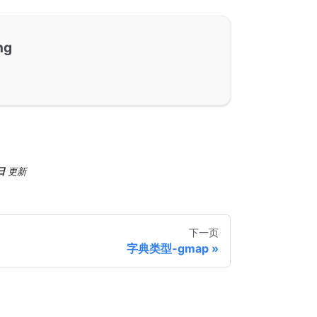
ng
日
更新
下一页
字典类型-gmap