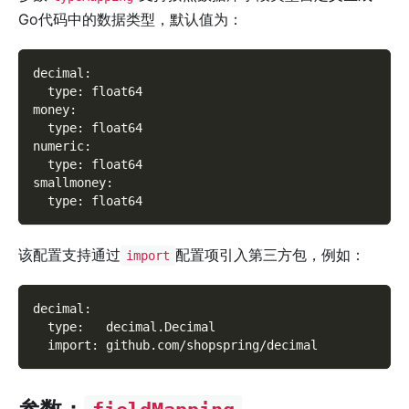
Go代码中的数据类型，默认值为：
decimal
:
type
:
 float64
money
:
type
:
 float64
numeric
:
type
:
 float64
smallmoney
:
type
:
 float64
该配置支持通过
配置项引入第三方包，例如：
import
decimal
:
type
:
   decimal.Decimal
import
:
 github.com/shopspring/decimal