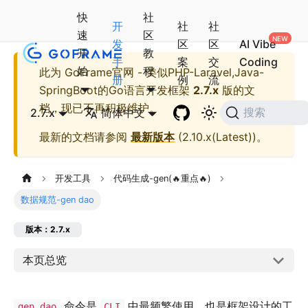
快
社
开
社
社
速
区
发
区
区
AI Vibe
开
教
手
案
交
Coding
始
程
此为
GoFrame官网 - 类似PHP-Laravel,Java-
册
例
流
SpringBoot的Go语言开发框架
2.7.x
版的文
档，现已不再积极维护。
2.7.x
简体中文
搜索
最新的文档请参阅
最新版本
(
2.10.x(Latest)
)。
开发工具
代码生成-gen(🔥重点🔥)
数据规范-gen dao
版本：2.7.x
本页总览
命令是
中最频繁使用、也是框架设计的工
gen dao
CLI