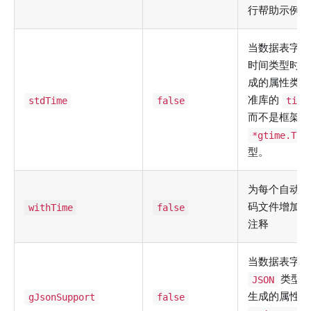
行帮助示例。
当数据表字段
时间类型时，
成的属性类型
准库的
stdTime
false
time
而不是框架的
*gtime.Tim
型。
为每个自动生
码文件增加生
withTime
false
注释
当数据表字段
类型时
JSON
生成的属性类
gJsonSupport
false