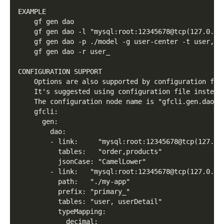
EXAMPLE
    gf gen dao
    gf gen dao -l "mysql:root:12345678@tcp(127.0.0.
    gf gen dao -p ./model -g user-center -t user,us
    gf gen dao -r user_
CONFIGURATION SUPPORT
    Options are also supported by configuration fil
    It's suggested using configuration file instead
    The configuration node name is "gfcli.gen.dao",
    gfcli:
      gen:
        dao:
        - link:     "mysql:root:12345678@tcp(127.0.
          tables:   "order,products"
          jsonCase: "CamelLower"
        - link:   "mysql:root:12345678@tcp(127.0.0.
          path:   "./my-app"
          prefix: "primary_"
          tables: "user, userDetail"
          typeMapping:
            decimal: