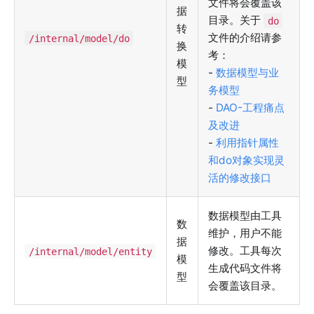
文件将会覆盖该
据
目录。关于
do
转
文件的介绍请参
/internal/model/do
换
考：
模
-
数据模型与业
型
务模型
-
DAO-工程痛点
及改进
-
利用指针属性
和do对象实现灵
活的修改接口
数据模型由工具
数
维护，用户不能
据
修改。工具每次
/internal/model/entity
模
生成代码文件将
型
会覆盖该目录。