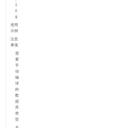
i
n
g
使用
示例
注意
事项
需
要
手
动
编
译
的
数
据
库
类
型
关