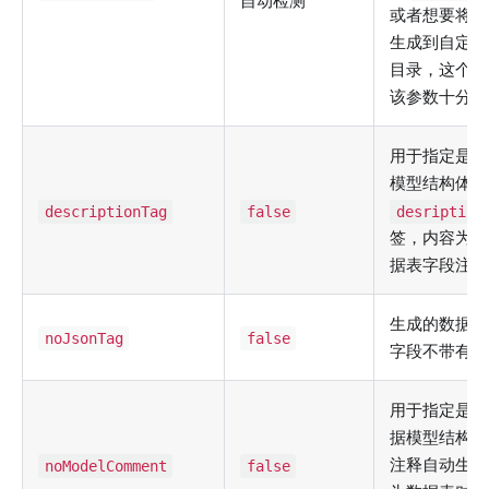
自动检测
或者想要将代
生成到自定义
目录，这个时
该参数十分必
用于指定是否
模型结构体属
descriptionTag
false
desription
签，内容为对
据表字段注释
生成的数据模
noJsonTag
false
字段不带有js
用于指定是否
据模型结构体
注释自动生成
noModelComment
false