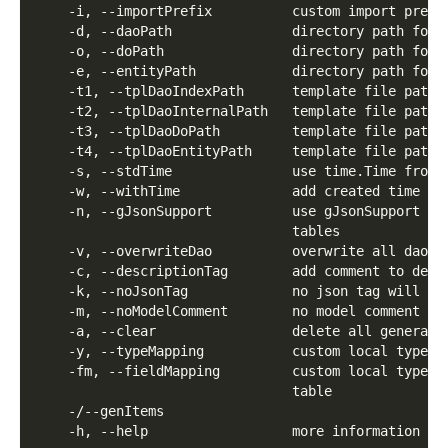
    -i, --importPrefix          custom import prefi
    -d, --daoPath               directory path for 
    -o, --doPath                directory path for 
    -e, --entityPath            directory path for 
    -t1, --tplDaoIndexPath      template file path 
    -t2, --tplDaoInternalPath   template file path 
    -t3, --tplDaoDoPath         template file path 
    -t4, --tplDaoEntityPath     template file path 
    -s, --stdTime               use time.Time from 
    -w, --withTime              add created time fo
    -n, --gJsonSupport          use gJsonSupport to
                                tables
    -v, --overwriteDao          overwrite all dao f
    -c, --descriptionTag        add comment to desc
    -k, --noJsonTag             no json tag will be
    -m, --noModelComment        no model comment wi
    -a, --clear                 delete all generate
    -y, --typeMapping           custom local type m
    -fm, --fieldMapping         custom local type m
                                table
    -/--genItems                
    -h, --help                  more information ab