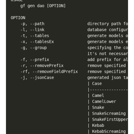
    gf gen dao [OPTION]
OPTION
    -p, --path                  directory path for 
    -l, --link                  database configurat
    -t, --tables                generate models onl
    -x, --tablesEx              generate models exc
    -g, --group                 specifying the conf
                                it's not necessary 
    -f, --prefix                add prefix for all 
    -r, --removePrefix          remove specified pr
    -rf, --removeFieldPrefix    remove specified pr
    -j, --jsonCase              generated json tag 
                                | Case            |
                                |---------------- |
                                | Camel           |
                                | CamelLower      |
                                | Snake           |
                                | SnakeScreaming  |
                                | SnakeFirstUpper |
                                | Kebab           |
                                | KebabScreaming  |