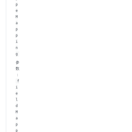
p
e
M
a
p
p
i
n
g
参
数
：
f
i
e
l
d
M
a
p
p