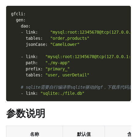
gfcli
:
gen
:
dao
:
-
link
:
"mysql:root:12345678@tcp(127.0.0.1:
tables
:
"order,products"
jsonCase
:
"CamelLower"
-
link
:
"mysql:root:12345678@tcp(127.0.0.1:33
path
:
"./my-app"
prefix
:
"primary_"
tables
:
"user, userDetail"
# sqlite需要自行编译带sqlite驱动的gf，下载库代码后修改路径
-
link
:
"sqlite:./file.db"
参数说明
名称
默认值
含义