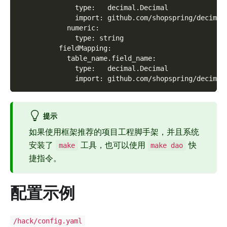
              type:   decimal.Decimal
              import: github.com/shopspring/decimal
            numeric:
              type: string
          fieldMapping:
            table_name.field_name:
              type:   decimal.Decimal
              import: github.com/shopspring/decimal
提示
如果使用框架推荐的项目工程脚手架，并且系统
安装了
工具，也可以使用
快
make
make dao
捷指令。
配置示例
/hack/config.yaml