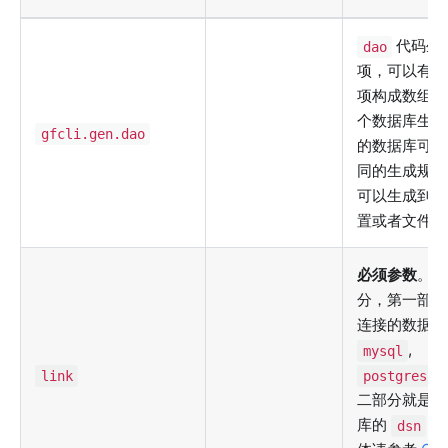
代码生
dao
项，可以有多
项构成数组，
个数据库生成
gfcli.gen.dao
的数据库可以
同的生成规则
可以生成到不
置或者文件。
必须参数
。分
分，第一部分
连接的数据库
,
mysql
link
postgresql
二部分就是连
库的
信
dsn