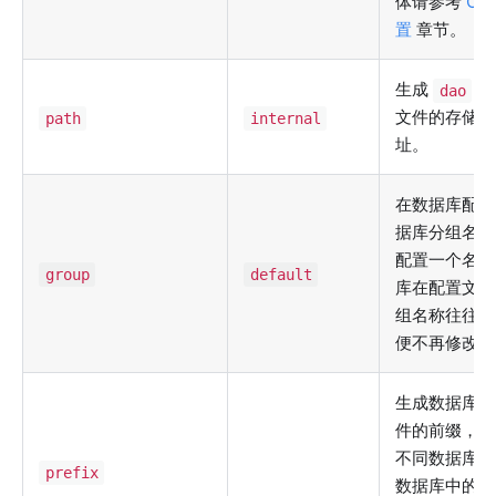
体请参考
O
置
章节。
生成
dao
文件的存储
path
internal
址。
在数据库配置
据库分组名称
配置一个名称
group
default
库在配置文件
组名称往往确
便不再修改。
生成数据库对
件的前缀，以
不同数据库或
prefix
数据库中的相