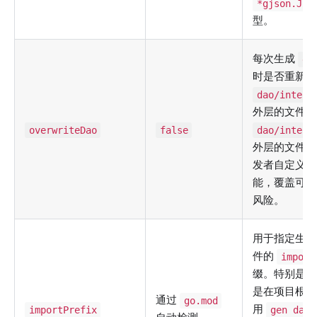
*gjson.Jso
型。
每次生成
da
时是否重新生
dao/intern
外层的文件。
overwriteDao
false
dao/intern
外层的文件可
发者自定义扩
能，覆盖可能
风险。
用于指定生
件的
import
缀。特别是针
是在项目根目
通过
go.mod
用
importPrefix
gen dao