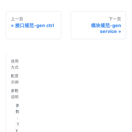
上一页
下一页
接口规范-gen ctrl
模块规范-gen
service
使用
方式
配置
示例
参数
说明
参
数
：
t
y