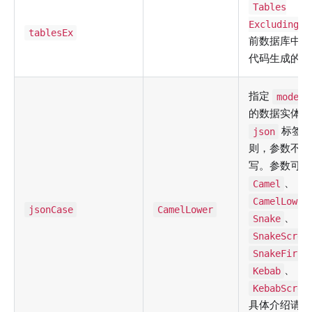
Tables
Excluding
tablesEx
前数据库中需
代码生成的数
指定
model
的数据实体对
标签名
json
则，参数不区
写。参数可选
、
Camel
CamelLower
jsonCase
CamelLower
、
Snake
SnakeScrea
SnakeFirst
、
Kebab
KebabScrea
具体介绍请参