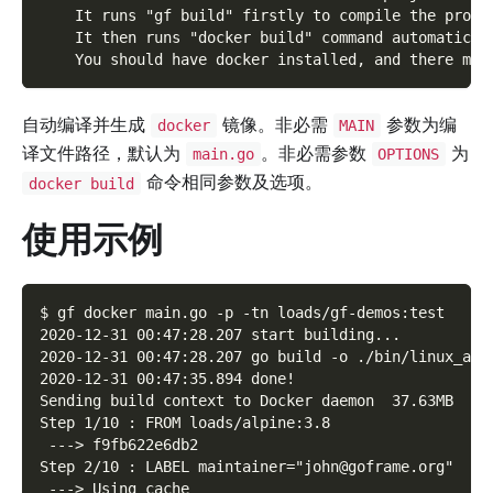
    It runs "gf build" firstly to compile the proje
    It then runs "docker build" command automatical
    You should have docker installed, and there mus
自动编译并生成
镜像。非必需
参数为编
docker
MAIN
译文件路径，默认为
。非必需参数
为
main.go
OPTIONS
命令相同参数及选项。
docker build
使用示例
$ gf docker main.go -p -tn loads/gf-demos:test
2020-12-31 00:47:28.207 start building...
2020-12-31 00:47:28.207 go build -o ./bin/linux_amd
2020-12-31 00:47:35.894 done!
Sending build context to Docker daemon  37.63MB
Step 1/10 : FROM loads/alpine:3.8
 ---> f9fb622e6db2
Step 2/10 : LABEL maintainer="john@goframe.org"
 ---> Using cache