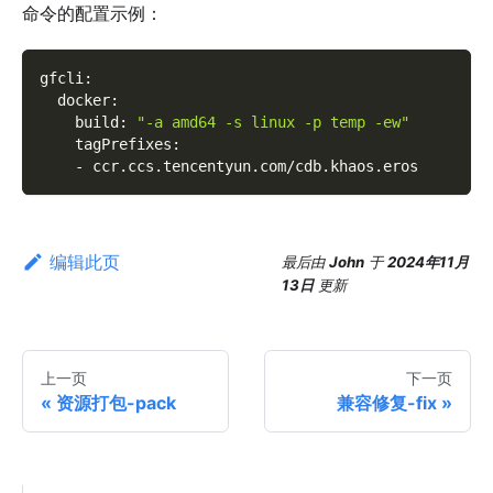
命令的配置示例：
gfcli
:
docker
:
build
:
"-a amd64 -s linux -p temp -ew"
tagPrefixes
:
-
 ccr.ccs.tencentyun.com/cdb.khaos.eros
编辑此页
最后
由
John
于
2024年11月
13日
更新
上一页
下一页
资源打包-pack
兼容修复-fix