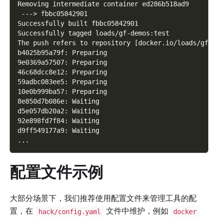
Removing intermediate container ed286b518ad9
 ---> fbbc05842901
Successfully built fbbc05842901
Successfully tagged loads/gf-demos:test
The push refers to repository [docker.io/loads/gf-d
b4025b95a79f: Preparing
9e0369a57507: Preparing
46c68dcc8e12: Preparing
59adbc083ee5: Preparing
10e0b999ba57: Preparing
8e850d7b086e: Waiting
d5e057db20a2: Waiting
92e898fd7f84: Waiting
d9ff549177a9: Waiting
...
配置文件示例
大部分场景下，我们推荐使用配置文件来管理工具的配
置，在
文件中维护，例如
hack/config.yaml
docker