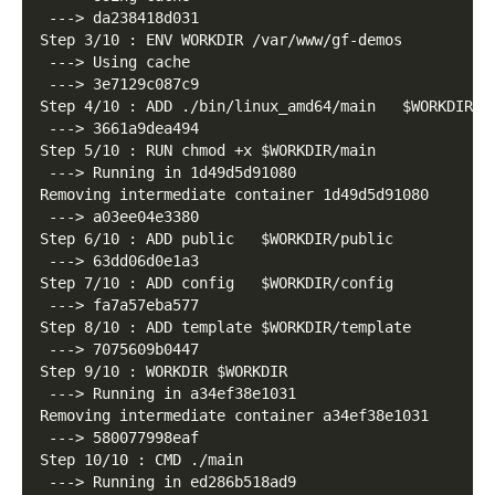
 ---> da238418d031
Step 3/10 : ENV WORKDIR /var/www/gf-demos
 ---> Using cache
 ---> 3e7129c087c9
Step 4/10 : ADD ./bin/linux_amd64/main   $WORKDIR/m
 ---> 3661a9dea494
Step 5/10 : RUN chmod +x $WORKDIR/main
 ---> Running in 1d49d5d91080
Removing intermediate container 1d49d5d91080
 ---> a03ee04e3380
Step 6/10 : ADD public   $WORKDIR/public
 ---> 63dd06d0e1a3
Step 7/10 : ADD config   $WORKDIR/config
 ---> fa7a57eba577
Step 8/10 : ADD template $WORKDIR/template
 ---> 7075609b0447
Step 9/10 : WORKDIR $WORKDIR
 ---> Running in a34ef38e1031
Removing intermediate container a34ef38e1031
 ---> 580077998eaf
Step 10/10 : CMD ./main
 ---> Running in ed286b518ad9