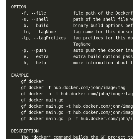
OPTION
    -f, --file           file path of the Dockerfil
    -s, --shell          path of the shell file whi
    -b, --build          binary build options befor
    -tn, --tagName       tag name for this docker, 
    -tp, --tagPrefixes   tag prefixes for this dock
                         TagName
    -p, --push           auto push the docker image
    -e, --extra          extra build options passed
    -h, --help           more information about thi
EXAMPLE
    gf docker
    gf docker -t hub.docker.com/john/image:tag
    gf docker -p -t hub.docker.com/john/image:tag
    gf docker main.go
    gf docker main.go -t hub.docker.com/john/image:
    gf docker main.go -t hub.docker.com/john/image:
    gf docker main.go -p -t hub.docker.com/john/ima
DESCRIPTION
    The "docker" command builds the GF project to a