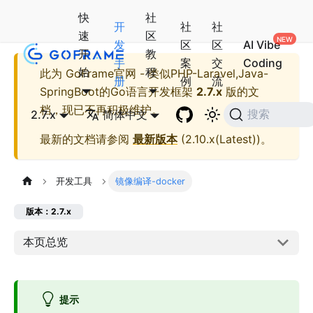
快
社
开
社
社
速
区
发
区
区
AI Vibe
开
教
手
案
交
Coding
始
程
此为
GoFrame官网 - 类似PHP-Laravel,Java-
册
例
流
SpringBoot的Go语言开发框架
2.7.x
版的文
档，现已不再积极维护。
2.7.x
简体中文
搜索
最新的文档请参阅
最新版本
(
2.10.x(Latest)
)。
开发工具
镜像编译-docker
版本：2.7.x
本页总览
提示