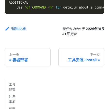
ADDITIONAL
    Use 
"gf COMMAND -h"
for
 details about a command
编辑此页
最后
由
John
于
2024年10月
31日
更新
上一页
下一页
容器部署
工具安装-install
工具
职责
注意
事项
配置