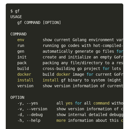
$ gf
USAGE
   gf COMMAND 
[
OPTION
]
COMMAND
env
        show current Golang environment varia
   run        running go codes with hot-compiled-li
   gen        automatically generate go files 
for
 d
   init       create and initialize an empty GoFram
   pack       packing any file/directory to a resou
   build      cross-building go project 
for
 lots of
docker
     build 
docker
 image 
for
 current GoFram
install
install
 gf binary to system 
(
might ne
   version    show version information of current b
OPTION
   -y, 
--yes
        all 
yes
for
 all 
command
 without
   -v, 
--version
    show version information of cur
   -d, 
--debug
      show internal detailed debuggin
   -h, 
--help
more
 information about this 
com