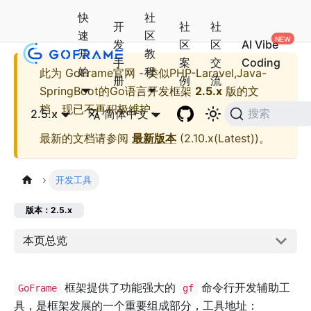
快
社
开
社
社
速
区
发
区
区
AI Vibe
开
教
手
案
交
Coding
始
程
此为
GoFrame官网 - 类似PHP-Laravel,Java-
册
例
流
SpringBoot的Go语言开发框架
2.5.x
版的文
档，现已不再积极维护。
2.5.x
简体中文
搜索
最新的文档请参阅
最新版本
(
2.10.x(Latest)
)。
开发工具
版本：2.5.x
本页总览
框架提供了功能强大的
命令行开发辅助工
GoFrame
gf
具，是框架发展的一个重要组成部分，工具地址：