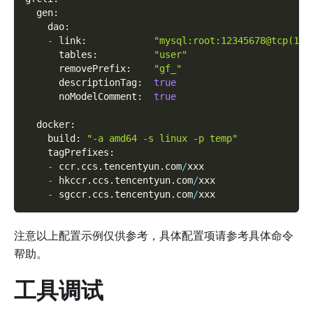
  gen
:
    dao
:
-
 link
:
"mysql:root:12345678@tcp(127
      tables
:
"user"
      removePrefix
:
"gf_"
      descriptionTag
:
true
      noModelComment
:
true
  docker
:
    build
:
"-a amd64 -s linux -p temp"
    tagPrefixes
:
-
 ccr
.
ccs
.
tencentyun
.
com
/
xxx
-
 hkccr
.
ccs
.
tencentyun
.
com
/
xxx
-
 sgccr
.
ccs
.
tencentyun
.
com
/
xxx
注意以上配置示例仅供参考，具体配置项请参考具体命令
帮助。
工具调试