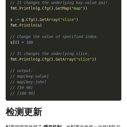
// It changes the underlying key-value pair.
fmt
.
Println
(
g
.
Cfg
(
)
.
GetMap
(
"map"
)
)
s 
:=
 g
.
Cfg
(
)
.
GetArray
(
"slice"
)
fmt
.
Println
(
s
)
// Change the value of specified index.
s
[
0
]
=
100
// It changes the underlying slice.
fmt
.
Println
(
g
.
Cfg
(
)
.
GetArray
(
"slice"
)
)
// output:
// map[key:value]
// map[key:john]
// [59 90]
// [100 90]
检测更新
配置管理器使用了
缓存机制
，当配置文件第一次被读取后