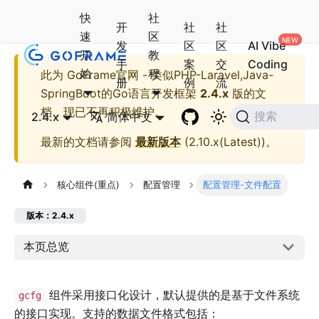
快
社
开
社
社
速
区
发
区
区
AI Vibe
开
教
手
案
交
Coding
始
程
此为
GoFrame官网 - 类似PHP-Laravel,Java-
册
例
流
SpringBoot的Go语言开发框架
2.4.x
版的文
档，现已不再积极维护。
2.4.x
简体中文
搜索
最新的文档请参阅
最新版本
(
2.10.x(Latest)
)。
核心组件(重点)
配置管理
配置管理-文件配置
版本：2.4.x
本页总览
组件采用接口化设计，默认提供的是基于文件系统
gcfg
的接口实现。支持的数据文件格式包括：