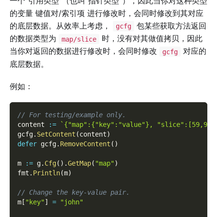
一个”引用类型”（也叫”指针类型”），因此当你对这种类型
的变量 键值对/索引项 进行修改时，会同时修改到其对应
的底层数据。从效率上考虑，
包某些获取方法返回
gcfg
的数据类型为
时，没有对其做值拷贝，因此
map/slice
当你对返回的数据进行修改时，会同时修改
对应的
gcfg
底层数据。
例如：
// For testing/example only.
content 
:=
`{"map":{"key":"value"}, "slice":[59,90]
gcfg
.
SetContent
(
content
)
defer
 gcfg
.
RemoveContent
(
)
m 
:=
 g
.
Cfg
(
)
.
GetMap
(
"map"
)
fmt
.
Println
(
m
)
// Change the key-value pair.
m
[
"key"
]
=
"john"