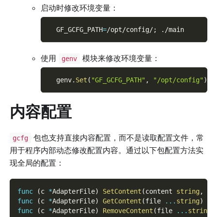
启动时修改环境变量：
GF_GCFG_PATH
=
/opt/config/
;
 ./main
使用
模块来修改环境变量：
genv
  genv
.
Set
(
"GF_GCFG_PATH"
,
"/opt/config"
)
内容配置
包也支持直接内容配置，而不是读取配置文件，常
gcfg
用于程序内部动态修改配置内容。通过以下包配置方法实
现全局的配置：
func
(
c 
*
AdapterFile
)
SetContent
(
content 
string
,
 fi
func
(
c 
*
AdapterFile
)
GetContent
(
file 
...
string
)
st
func
(
c 
*
AdapterFile
)
RemoveContent
(
file 
...
string
)