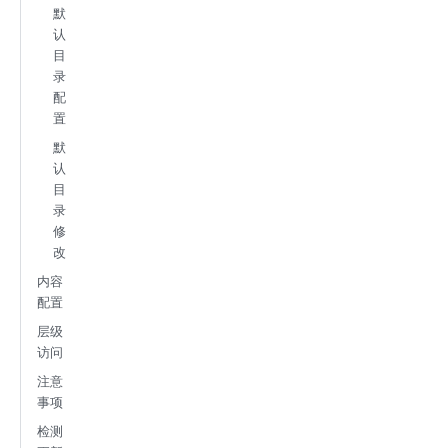
默
认
目
录
配
置
默
认
目
录
修
改
内容
配置
层级
访问
注意
事项
检测