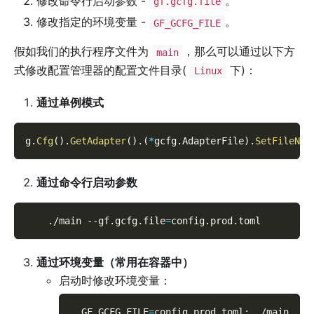
修改命令行启动参数 -
。
gf.gcfg.file
修改指定的环境变量 -
。
GF_GCFG_FILE
假如我们的执行程序文件为
，那么可以通过以下方
main
式修改配置管理器的配置文件目录(
下)：
Linux
通过单例模式
g
.
Cfg
(
)
.
GetAdapter
(
)
.
(
*
gcfg
.
AdapterFile
)
.
SetFileNam
通过命令行启动参数
    ./main 
--gf.gcfg.file
=
config.prod.toml
通过环境变量（常用在容器中）
启动时修改环境变量：
GF_GCFG_FILE
=
config.prod.toml
;
 ./main