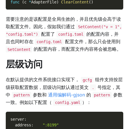
func
(
c 
*
AdapterFile
)
ClearContent
(
)
需要注意的是该配置是全局生效的，并且优先级会高于读
取配置文件。因此，假如我们通过
SetContent("v = 1",
配置了
的配置内容，并
"config.toml")
config.toml
且也同时存在
配置文件，那么只会使用到
config.toml
的配置内容，而配置文件内容将会被忽略。
SetContent
层级访问
在默认提供的文件系统接口实现下，
组件支持按层
gcfg
级获取配置数据，层级访问默认通过英文
号指定，其
.
中
参数和
通用编解码-gjson
的
参数
pattern
pattern
一致。例如以下配置（
）：
config.yaml
server
:
address
:
":8199"