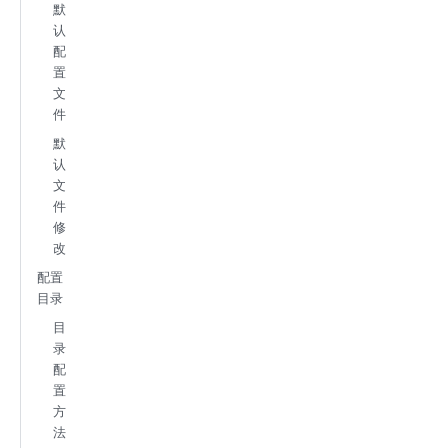
默
认
配
置
文
件
默
认
文
件
修
改
配置
目录
目
录
配
置
方
法