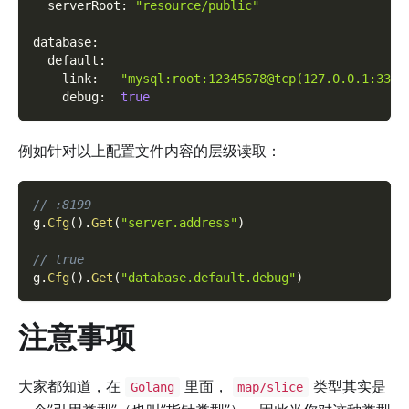
serverRoot
:
"resource/public"
database
:
default
:
link
:
"mysql:root:12345678@tcp(127.0.0.1:3306
debug
:
true
例如针对以上配置文件内容的层级读取：
// :8199
g
.
Cfg
(
)
.
Get
(
"server.address"
)
// true
g
.
Cfg
(
)
.
Get
(
"database.default.debug"
)
注意事项
大家都知道，在
里面，
类型其实是
Golang
map/slice