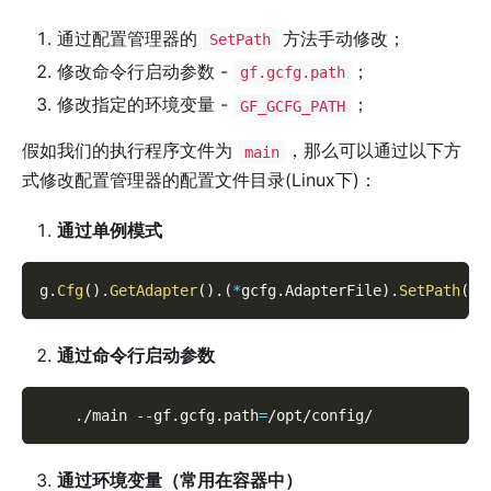
通过配置管理器的
方法手动修改；
SetPath
修改命令行启动参数 -
；
gf.gcfg.path
修改指定的环境变量 -
；
GF_GCFG_PATH
假如我们的执行程序文件为
，那么可以通过以下方
main
式修改配置管理器的配置文件目录(Linux下)：
通过单例模式
g
.
Cfg
(
)
.
GetAdapter
(
)
.
(
*
gcfg
.
AdapterFile
)
.
SetPath
(
"/
通过命令行启动参数
    ./main 
--gf.gcfg.path
=
/opt/config/
通过环境变量（常用在容器中）