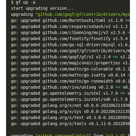
$ gf up 
-a
start upgrading version
..
.
upgrading 
"github.com/gogf/gf/contrib/drivers/mysql
go: upgraded github.com/BurntSushi/toml v1.1.0 
=
>
 v
go: upgraded github.com/cespare/xxhash/v2 v2.1.2 
=
>
go: upgraded github.com/clbanning/mxj/v2 v2.5.6 
=
>
 
go: upgraded github.com/fsnotify/fsnotify v1.5.4 
=
>
go: upgraded github.com/go-sql-driver/mysql v1.6.0 
go: upgraded github.com/gogf/gf/contrib/drivers/mys
go: upgraded github.com/gogf/gf/v2 v2.2.4 
=
>
 v2.2.6
go: upgraded github.com/magiconair/properties v1.8.
go: upgraded github.com/mattn/go-colorable v0.1.12 
go: upgraded github.com/mattn/go-isatty v0.0.14 
=
>
 
go: upgraded github.com/mattn/go-runewidth v0.0.13 
go: upgraded github.com/rivo/uniseg v0.2.0 
=
>
 v0.4.
go: upgraded go.opentelemetry.io/otel v1.7.0 
=
>
 v1.
go: upgraded go.opentelemetry.io/otel/sdk v1.7.0 
=
>
go: upgraded golang.org/x/net v0.0.0-20220621193019
go: upgraded golang.org/x/sys v0.0.0-20220615213510
go: upgraded golang.org/x/text v0.3.8-0.20220509174
go: upgraded golang.org/x/tools v0.1.11-0.202205041
upgrading 
"github.com/gogf/gf/v2"
 from 
"v2.2.4"
 to 