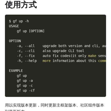
使用方式
$ gf up 
-h
USAGE
    gf up 
[
OPTION
]
OPTION
    -a, 
--all
    upgrade both version and cli, auto
    -c, 
--cli
    also upgrade CLI tool
    -f, 
--fix
    auto fix codes
(
it only 
make
 sense 
    -h, 
--help
more
 information about this 
comman
EXAMPLE
    gf up
    gf up 
-a
    gf up 
-c
    gf up 
-cf
用以实现版本更新，同时更新主框架版本、社区组件版本