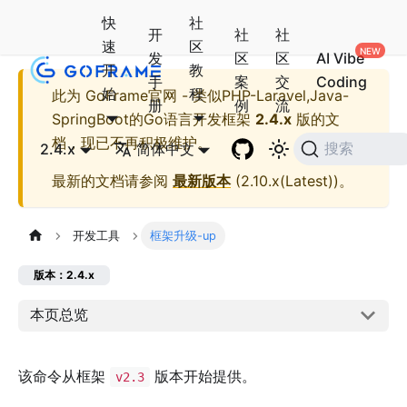
快
社
开
社
社
速
区
发
区
区
AI Vibe
开
教
手
案
交
Coding
始
程
此为
GoFrame官网 - 类似PHP-Laravel,Java-
册
例
流
SpringBoot的Go语言开发框架
2.4.x
版的文
档，现已不再积极维护。
2.4.x
简体中文
搜索
最新的文档请参阅
最新版本
(
2.10.x(Latest)
)。
开发工具
框架升级-up
版本：2.4.x
本页总览
该命令从框架
版本开始提供。
v2.3