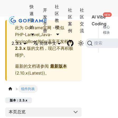
快
社
开
社
社
速
区
发
区
区
AI Vibe
开
教
手
案
交
Coding
始
程
此为
GoFrame官网 - 类似
核心
册
例
流
模块
PHP-Laravel,Java-
社区
SpringBoot的Go语言开发框架
2.3.x
简体中文
搜索
模块
2.3.x
版的文档，现已不再积极
维护。
最新的文档请参阅
最新版本
(
2.10.x(Latest)
)。
组件列表
版本：2.3.x
本页总览