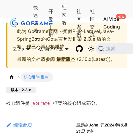
快
社
开
社
社
速
区
发
区
区
AI Vibe
开
教
手
案
交
Coding
始
程
此为
GoFrame官网 - 类似PHP-Laravel,Java-
册
例
流
SpringBoot的Go语言开发框架
2.3.x
版的文
档，现已不再积极维护。
2.3.x
简体中文
搜索
最新的文档请参阅
最新版本
(
2.10.x(Latest)
)。
核心组件(重点)
版本：2.3.x
核心组件是
框架的核心组成部分。
GoFrame
编辑此页
最后
由
John
于
2024年10月
31日
更新