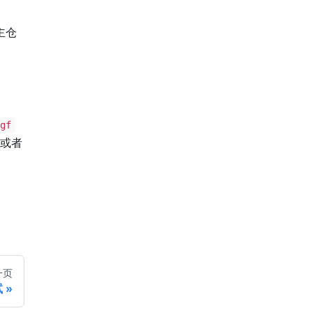
主仓
gf
或者
一页
试