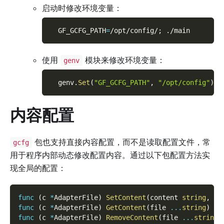
启动时修改环境变量：
GF_GCFG_PATH
=
/opt/config/
;
 ./main
使用
模块来修改环境变量：
genv
  genv
.
Set
(
"GF_GCFG_PATH"
,
"/opt/config"
)
内容配置
包也支持直接内容配置，而不是读取配置文件，常
gcfg
用于程序内部动态修改配置内容。通过以下包配置方法实
现全局的配置：
func
(
c 
*
AdapterFile
)
SetContent
(
content 
string
,
 fi
func
(
c 
*
AdapterFile
)
GetContent
(
file 
...
string
)
st
func
(
c 
*
AdapterFile
)
RemoveContent
(
file 
...
string
)