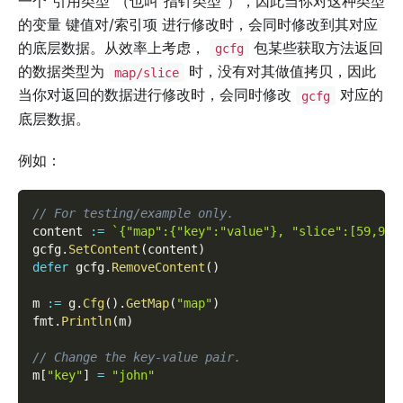
一个”引用类型”（也叫”指针类型”），因此当你对这种类型
的变量 键值对/索引项 进行修改时，会同时修改到其对应
的底层数据。从效率上考虑，
包某些获取方法返回
gcfg
的数据类型为
时，没有对其做值拷贝，因此
map/slice
当你对返回的数据进行修改时，会同时修改
对应的
gcfg
底层数据。
例如：
// For testing/example only.
content 
:=
`{"map":{"key":"value"}, "slice":[59,90]
gcfg
.
SetContent
(
content
)
defer
 gcfg
.
RemoveContent
(
)
m 
:=
 g
.
Cfg
(
)
.
GetMap
(
"map"
)
fmt
.
Println
(
m
)
// Change the key-value pair.
m
[
"key"
]
=
"john"