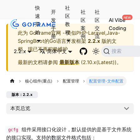
快
社
开
社
社
速
区
发
区
区
AI Vibe
开
教
手
案
交
Coding
始
程
此为
GoFrame官网 - 类似PHP-Laravel,Java-
册
例
流
SpringBoot的Go语言开发框架
2.2.x
版的文
档，现已不再积极维护。
2.2.x
简体中文
搜索
最新的文档请参阅
最新版本
(
2.10.x(Latest)
)。
核心组件(重点)
配置管理
配置管理-文件配置
版本：2.2.x
本页总览
组件采用接口化设计，默认提供的是基于文件系统
gcfg
的接口实现。支持的数据文件格式包括：