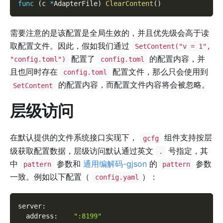
func
(
c 
*
AdapterFile
)
ClearContent
(
)
需要注意的是该配置是全局生效的，并且优先级会高于读
取配置文件。因此，假如我们通过
SetContent("v = 1",
配置了
的配置内容，并
"config.toml")
config.toml
且也同时存在
配置文件，那么只会使用到
config.toml
的配置内容，而配置文件内容将会被忽略。
SetContent
层级访问
在默认提供的文件系统接口实现下，
组件支持按层
gcfg
级获取配置数据，层级访问默认通过英文
号指定，其
.
中
参数和
通用编解码-gjson
的
参数
pattern
pattern
一致。例如以下配置（
）：
config.yaml
server
:
address
:
":8199"