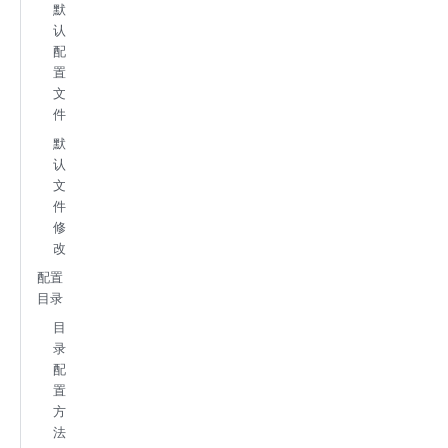
默
认
配
置
文
件
默
认
文
件
修
改
配置
目录
目
录
配
置
方
法