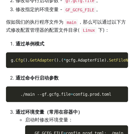
修改命令行启动参数 -
。
gf.gcfg.file
修改指定的环境变量 -
。
GF_GCFG_FILE
假如我们的执行程序文件为
，那么可以通过以下方
main
式修改配置管理器的配置文件目录(
下)：
Linux
通过单例模式
g
.
Cfg
(
)
.
GetAdapter
(
)
.
(
*
gcfg
.
AdapterFile
)
.
SetFileNam
通过命令行启动参数
    ./main 
--gf.gcfg.file
=
config.prod.toml
通过环境变量（常用在容器中）
启动时修改环境变量：
GF_GCFG_FILE
=
config.prod.toml
;
 ./main