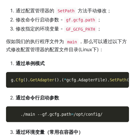
通过配置管理器的
方法手动修改；
SetPath
修改命令行启动参数 -
；
gf.gcfg.path
修改指定的环境变量 -
；
GF_GCFG_PATH
假如我们的执行程序文件为
，那么可以通过以下方
main
式修改配置管理器的配置文件目录(Linux下)：
通过单例模式
g
.
Cfg
(
)
.
GetAdapter
(
)
.
(
*
gcfg
.
AdapterFile
)
.
SetPath
(
"/
通过命令行启动参数
    ./main 
--gf.gcfg.path
=
/opt/config/
通过环境变量（常用在容器中）