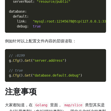
serverRoot
:
"resource/public"
database
:
default
:
link
:
"mysql:root:12345678@tcp(127.0.0.1:3306
debug
:
true
例如针对以上配置文件内容的层级读取：
// :8199
g
.
Cfg
(
)
.
Get
(
"server.address"
)
// true
g
.
Cfg
(
)
.
Get
(
"database.default.debug"
)
注意事项
大家都知道，在
里面，
类型其实是
Golang
map/slice