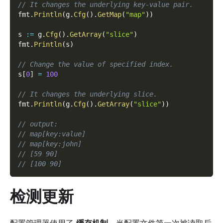
// It changes the underlying key-value pair.
fmt
.
Println
(
g
.
Cfg
(
)
.
GetMap
(
"map"
)
)
s 
:=
 g
.
Cfg
(
)
.
GetArray
(
"slice"
)
fmt
.
Println
(
s
)
// Change the value of specified index.
s
[
0
]
=
100
// It changes the underlying slice.
fmt
.
Println
(
g
.
Cfg
(
)
.
GetArray
(
"slice"
)
)
// output:
// map[key:value]
// map[key:john]
// [59 90]
// [100 90]
检测更新
配置管理器使用了
缓存机制
，当配置文件第一次被读取后