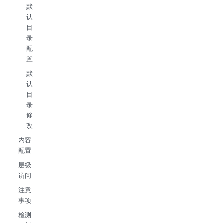
默
认
目
录
配
置
默
认
目
录
修
改
内容
配置
层级
访问
注意
事项
检测