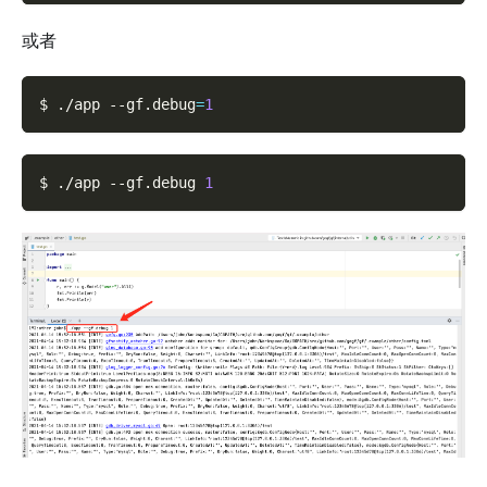
或者
$ ./app 
--gf.debug
=
1
$ ./app 
--gf.debug
1