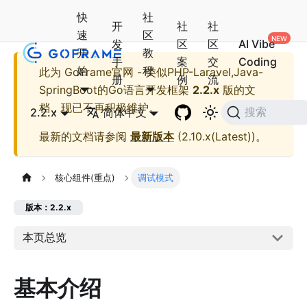
快
社
开
社
社
速
区
发
区
区
AI Vibe
开
教
手
案
交
Coding
始
程
此为
GoFrame官网 - 类似PHP-Laravel,Java-
册
例
流
SpringBoot的Go语言开发框架
2.2.x
版的文
档，现已不再积极维护。
2.2.x
简体中文
搜索
最新的文档请参阅
最新版本
(
2.10.x(Latest)
)。
核心组件(重点)
调试模式
版本：2.2.x
本页总览
基本介绍