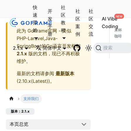
快
社
开
社
社
速
区
发
区
区
AI Vibe
开
教
手
案
交
Coding
始
程
此为
GoFrame官网 - 类似
来杯
册
例
流
咖啡
PHP-Laravel,Java-
周期
SpringBoot的Go语言开发框架
2.1.x
简体中文
搜索
赞助
2.1.x
版的文档，现已不再积极
维护。
最新的文档请参阅
最新版本
(
2.10.x(Latest)
)。
支持我们
版本：2.1.x
本页总览