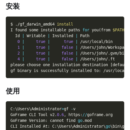
安装
$ ./gf_darwin_amd64 
install
I found some installable paths 
for
 you
(
from 
$PATH
)
:
  Id 
|
 Writable 
|
 Installed 
|
 Path
0
|
true
|
true
|
 /usr/local/bin
1
|
true
|
false
|
 /Users/john/Workspace
2
|
true
|
false
|
 /Users/john/.gvm/bin
4
|
true
|
false
|
 /Users/john/.ft
please choose one installation destination 
[
default
gf binary is successfully installed to: /usr/local/
使用
C
:
\Users\Administrator
>
gf 
-
v
GoFrame CLI Tool v2
.
0.6
,
 https
:
/
/
goframe
.
org
GoFrame Version
:
 cannot find 
go
.
mod
CLI Installed At
:
 C
:
\Users\Administrator\
go
\bin\gf
.