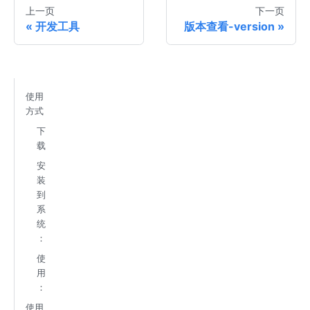
上一页
下一页
开发工具
版本查看-version
使用
方式
下
载
安
装
到
系
统
：
使
用
：
使用