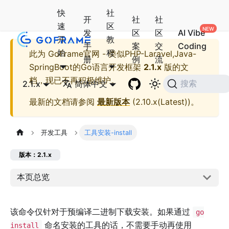
快
社
开
社
社
速
区
发
区
区
AI Vibe
开
教
手
案
交
Coding
始
程
此为
GoFrame官网 - 类似PHP-Laravel,Java-
册
例
流
SpringBoot的Go语言开发框架
2.1.x
版的文
档，现已不再积极维护。
2.1.x
简体中文
搜索
最新的文档请参阅
最新版本
(
2.10.x(Latest)
)。
开发工具
工具安装-install
版本：2.1.x
本页总览
该命令仅针对于预编译二进制下载安装。如果通过
go
命名安装的工具的话，不需要手动再使用
install