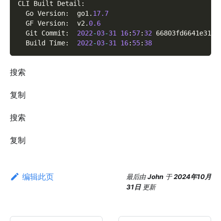
CLI Built Detail
:
  Go Version
:
  go1
.
17.7
  GF Version
:
  v2
.
0.6
  Git Commit
:
2022
-
03
-
31
16
:
57
:
32
 66803fd6641e31c6
  Build Time
:
2022
-
03
-
31
16
:
55
:
38
搜索
复制
搜索
复制
编辑此页
最后
由
John
于
2024年10月
31日
更新