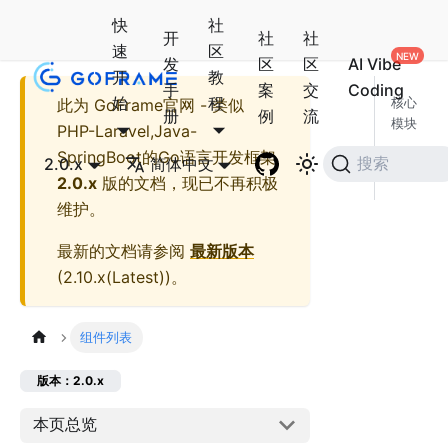
快
社
开
社
社
速
区
发
区
区
AI Vibe
开
教
手
案
交
Coding
始
程
此为
GoFrame官网 - 类似
核心
册
例
流
模块
PHP-Laravel,Java-
社区
SpringBoot的Go语言开发框架
2.0.x
简体中文
搜索
模块
2.0.x
版的文档，现已不再积极
维护。
最新的文档请参阅
最新版本
(
2.10.x(Latest)
)。
组件列表
版本：2.0.x
本页总览