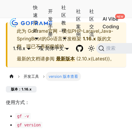
快
社
开
社
社
速
区
发
区
区
AI Vibe
开
教
手
案
交
Coding
始
程
此为
GoFrame官网 - 类似PHP-Laravel,Java-
册
例
流
SpringBoot的Go语言开发框架
1.16.x
版的文
档，现已不再积极维护。
1.16.x
简体中文
搜索
最新的文档请参阅
最新版本
(
2.10.x(Latest)
)。
开发工具
version 版本查看
版本：1.16.x
使用方式：
gf -v
gf version