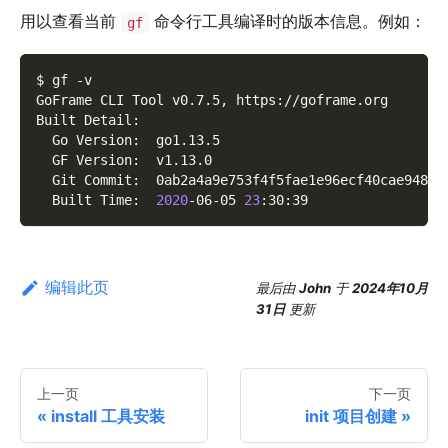
用以查看当前
命令行工具编译时的版本信息。例如：
gf
$ gf 
-v
GoFrame CLI Tool v0.7.5, https://goframe.org
Built Detail:
  Go Version:  go1.13.5
  GF Version:  v1.13.0
  Git Commit:  0ab2a4a9e753f4f5fae1e96ecf40cae94895
  Built Time:  
2020
-06-05 
23
:30:39
编辑此页
最后
由
John
于
2024年10月
31日
更新
上一页
下一页
install 工具安装
init 项目创建