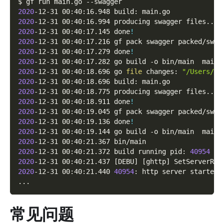
$ gf run main.go 
--swagger
2020
-12-31 00:40:16.948 build: main.go
2020
-12-31 00:40:16.994 producing swagger files
..
.
2020
-12-31 00:40:17.145 done
!
2020
-12-31 00:40:17.216 gf pack swagger packed/swag
2020
-12-31 00:40:17.279 done
!
2020
-12-31 00:40:17.282 go build 
-o
 bin/main  main.
2020
-12-31 00:40:18.696 go 
file
 changes: 
"/Users/jo
2020
-12-31 00:40:18.696 build: main.go
2020
-12-31 00:40:18.775 producing swagger files
..
.
2020
-12-31 00:40:18.911 done
!
2020
-12-31 00:40:19.045 gf pack swagger packed/swag
2020
-12-31 00:40:19.136 done
!
2020
-12-31 00:40:19.144 go build 
-o
 bin/main  main.
2020
-12-31 00:40:21.367 bin/main
2020
-12-31 00:40:21.372 build running pid: 
40954
2020
-12-31 00:40:21.437 
[
DEBU
]
[
ghttp
]
 SetServerRoo
2020
-12-31 00:40:21.440 
40954
: http server started 
..
.
常见问题