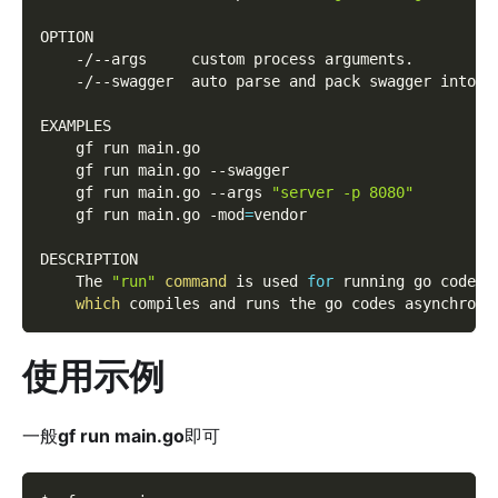
OPTION
    -/--args     custom process arguments.
    -/--swagger  auto parse and pack swagger into p
EXAMPLES
    gf run main.go
    gf run main.go 
--swagger
    gf run main.go 
--args
"server -p 8080"
    gf run main.go 
-mod
=
vendor
DESCRIPTION
    The 
"run"
command
 is used 
for
 running go codes 
which
 compiles and runs the go codes asynchrono
使用示例
一般
gf run main.go
即可