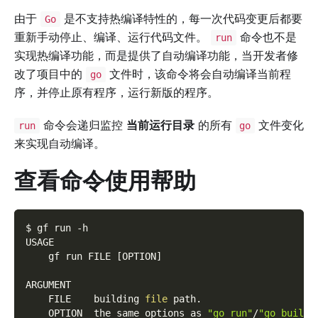
由于
是不支持热编译特性的，每一次代码变更后都要
Go
重新手动停止、编译、运行代码文件。
命令也不是
run
实现热编译功能，而是提供了自动编译功能，当开发者修
改了项目中的
文件时，该命令将会自动编译当前程
go
序，并停止原有程序，运行新版的程序。
命令会递归监控
当前运行目录
的所有
文件变化
run
go
来实现自动编译。
查看命令使用帮助
$ gf run 
-h
USAGE
    gf run FILE 
[
OPTION
]
ARGUMENT
    FILE    building 
file
 path.
    OPTION  the same options as 
"go run"
/
"go build"