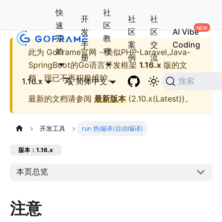
快
社
开
社
社
速
区
发
区
区
AI Vibe
开
教
手
案
交
Coding
始
程
此为
GoFrame官网 - 类似PHP-Laravel,Java-
册
例
流
SpringBoot的Go语言开发框架
1.16.x
版的文
档，现已不再积极维护。
1.16.x
简体中文
搜索
最新的文档请参阅
最新版本
(
2.10.x(Latest)
)。
开发工具
run 热编译(自动编译)
版本：1.16.x
本页总览
注意