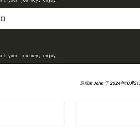
art your journey, enjoy
!
目
art your journey, enjoy
!
最后
由
John
于
2024年10月31