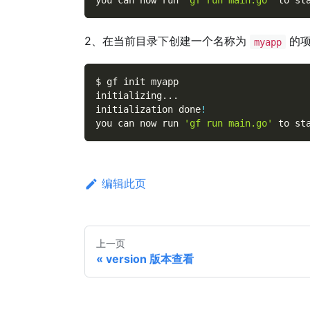
you can now run 
'gf run main.go'
 to st
2、在当前目录下创建一个名称为
的项
myapp
$ gf init myapp
initializing
..
.
initialization done
!
you can now run 
'gf run main.go'
 to st
编辑此页
上一页
version 版本查看